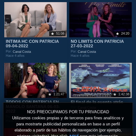
51:08
24:20
INTIMA HC CON PATRICIA
NO LIMITS CON PATRICIA
09-04-2022
27-03-2022
Por:
Por:
Canal Costa
Canal Costa
Hace 4 años
Hace 4 años
1:21:47
1:42:38
TODOS CON PATRICIA EN
El final de la cuenta atrás
MANOLO SANTANA 06-03-
Por:
Canal Costa
2022
NOS PREOCUPAMOS POR TU PRIVACIDAD
Hace 4 años
Por:
Canal Costa
Utilizamos cookies propias y de terceros para fines analíticos y
Hace 4 años
para mostrarte publicidad personalizada en base a un perfil
elaborado a partir de tus hábitos de navegación (por ejemplo,