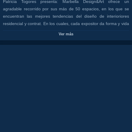
Patricia Togores presenta: Marbella Design&Art ofrece un
agradable recorrido por sus más de 50 espacios, en los que se
encuentran las mejores tendencias del diseño de interioriores
residencial y contrat. En los cuales, cada expositor da forma y vida
a su espacio con una intención decorativa concreta, empleando
Ver más
piezas de más de 150 firmas exclusivas y consiguiendo fusionar el
arte dentro de sus espacios.
Canales:
TODOS CON PATRICIA
MARBELLA
CANAL COSTA TV
Tags:
juan
rodriguez
tv
isa
la
flamenka
costa
del
sol
restaurante
olivia
valere
show
malagaflamenco
fiesta
canal
tourist
destination
spainhotelalojamiento
lujo
luxury
tranquilidad
comida
food
gente
guapa
amor
frio
marbella
hotel
alojamiento