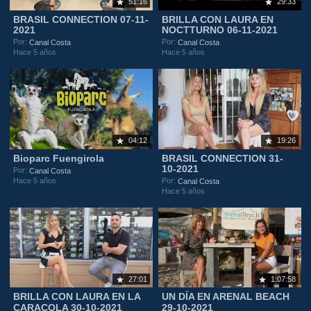
51:16
29:33
BRASIL CONNECTION 07-11-
BRILLA CON LAURA EN
2021
NOCTTURNO 06-11-2021
Por:
Por:
Canal Costa
Canal Costa
Hace 5 años
Hace 5 años
04:12
19:26
Bioparc Fuengirola
BRASIL CONNECTION 31-
10-2021
Por:
Canal Costa
Hace 5 años
Por:
Canal Costa
Hace 5 años
27:01
1:07:58
BRILLA CON LAURA EN LA
UN DÍA EN ARENAL BEACH
CARACOLA 30-10-2021
29-10-2021