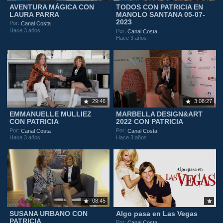
AVENTURA MÁGICA CON
TODOS CON PATRICIA EN
LAURA PARRA
MANOLO SANTANA 05-07-
2023
Por:
Canal Costa
Hace 3 años
Por:
Canal Costa
Hace 3 años
29:46
3:08:27
EMMANUELLE MULLIEZ
MARBELLA DESIGN&ART
CON PATRICIA
2022 CON PATRICIA
Por:
Por:
Canal Costa
Canal Costa
Hace 3 años
Hace 3 años
08:45
SUSANA URBANO CON
Algo pasa en Las Vegas
PATRICIA
Por:
Canal Costa