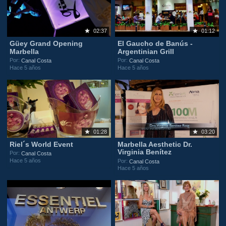
02:37
01:12
Güey Grand Opening
El Gaucho de Banús -
Marbella
Argentinian Grill
Por:
Por:
Canal Costa
Canal Costa
Hace 5 años
Hace 5 años
01:28
03:20
Riel´s World Event
Marbella Aesthetic Dr.
Virginia Benítez
Por:
Canal Costa
Hace 5 años
Por:
Canal Costa
Hace 5 años