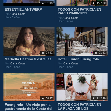
01:45
1:27:30
ESSENTIEL ANTWERP
TODOS CON PATRICIA EN
PARIS 20-06-2021
Por:
Canal Costa
Hace 5 años
Por:
Canal Costa
Hace 5 años
03:22
01:12
Marbella Destino 5 estrellas
Hotel Ilunion Fuengirola
Por:
Por:
Canal Costa
Canal Costa
Hace 5 años
Hace 5 años
08:27
1:42:29
Fuengirola - Un viaje por la
TODOS CON PATRICIA EN
gastronomía de la Costa del
LA PLAZA DE LOS