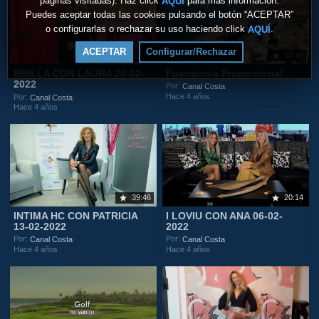
páginas visitadas). Haz click
para más información.
AQUÍ
Puedes aceptar todas las cookies pulsando el botón “ACEPTAR”
o configurarlas o rechazar su uso haciendo click
.
AQUÍ
ACEPTAR
Configurar/Rechazar
13:10
03:34
BRILLA CON LAURA 20-02-
Fuengirola Promocional
2022
Por:
Canal Costa
Hace 4 años
Por:
Canal Costa
Hace 4 años
39:46
20:14
INTIMA HC CON PATRICIA
I LOVIU CON ANA 06-02-
13-02-2022
2022
Por:
Por:
Canal Costa
Canal Costa
Hace 4 años
Hace 4 años