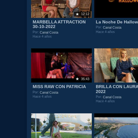
12:12
MARBELLA ATTRACTION
La Noche De Hallo
30-10-2022
Por:
Canal Costa
Hace 4 años
Por:
Canal Costa
Hace 4 años
35:43
MISS RAW CON PATRICIA
BRILLA CON LAURA 
2022
Por:
Canal Costa
Hace 4 años
Por:
Canal Costa
Hace 4 años