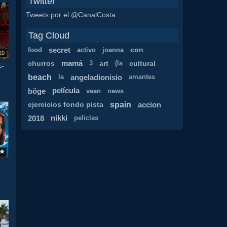
Twitter
Tweets por el @CanalCosta.
Tag Cloud
secret
con
food
activo
joanna
20
churros
mamá
art
cultural
3
(la
1-
beach
angeladionisio
la
amantes
böge
película
vean
news
spain
ejercicios fondo pista
accion
2018
nikki
peliclas