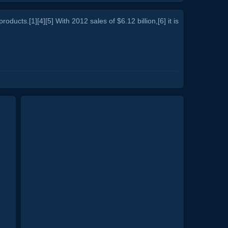
cts.[1][4][5] With 2012 sales of $6.12 billion,[6] it is
ctoria's secret show 2016
Victoria Secret 2017