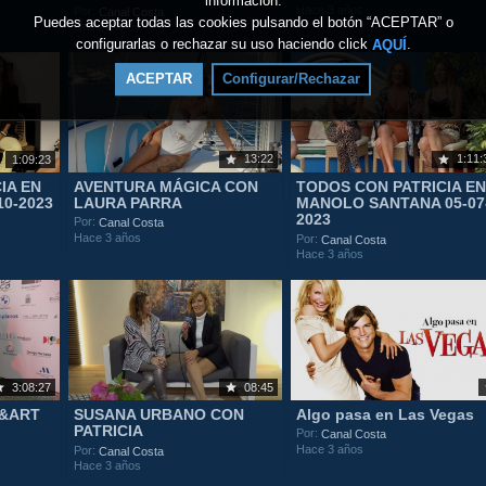
información.
Hace 3 años
Por:
Canal Costa
Puedes aceptar todas las cookies pulsando el botón “ACEPTAR” o
Hace 2 años
configurarlas o rechazar su uso haciendo click
.
AQUÍ
ACEPTAR
Configurar/Rechazar
13:22
1:11:
1:09:23
IA EN
AVENTURA MÁGICA CON
TODOS CON PATRICIA E
10-2023
LAURA PARRA
MANOLO SANTANA 05-07
2023
Por:
Canal Costa
Hace 3 años
Por:
Canal Costa
Hace 3 años
3:08:27
08:45
N&ART
SUSANA URBANO CON
Algo pasa en Las Vegas
PATRICIA
Por:
Canal Costa
Hace 3 años
Por:
Canal Costa
Hace 3 años