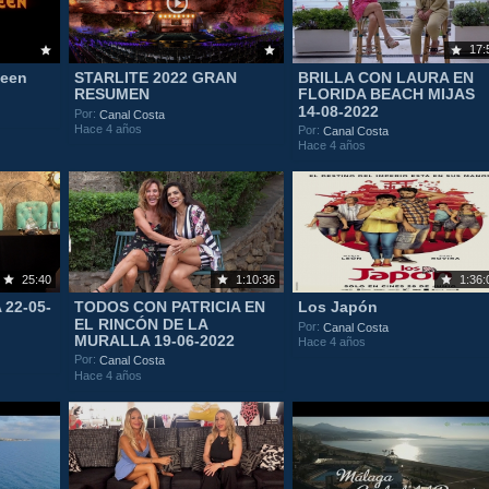
17:
ween
STARLITE 2022 GRAN
BRILLA CON LAURA EN
RESUMEN
FLORIDA BEACH MIJAS
14-08-2022
Por:
Canal Costa
Hace 4 años
Por:
Canal Costa
Hace 4 años
25:40
1:10:36
1:36:
22-05-
TODOS CON PATRICIA EN
Los Japón
EL RINCÓN DE LA
Por:
Canal Costa
MURALLA 19-06-2022
Hace 4 años
Por:
Canal Costa
Hace 4 años