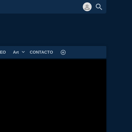
DEO
Art
CONTACTO