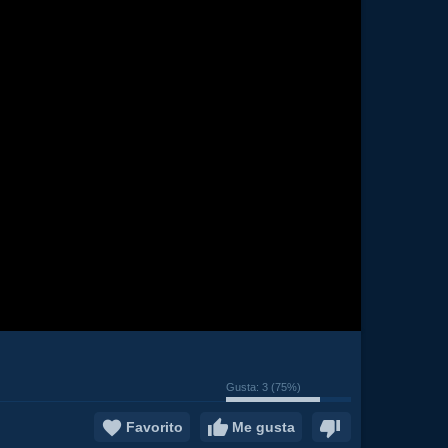
Gusta:
3
(
75
%)
Favorito
Me gusta