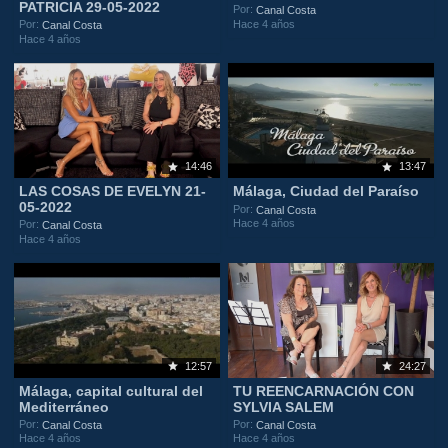
PATRICIA 29-05-2022
Por:
Canal Costa
Hace 4 años
Por:
Canal Costa
Hace 4 años
14:46
13:47
LAS COSAS DE EVELYN 21-
Málaga, Ciudad del Paraíso
05-2022
Por:
Canal Costa
Hace 4 años
Por:
Canal Costa
Hace 4 años
12:57
24:27
Málaga, capital cultural del
TU REENCARNACIÓN CON
Mediterráneo
SYLVIA SALEM
Por:
Por:
Canal Costa
Canal Costa
Hace 4 años
Hace 4 años