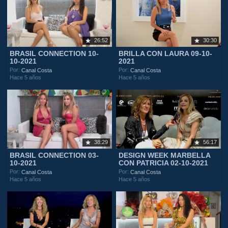
26:52
30:30
BRASIL CONNECTION 10-
BRILLA CON LAURA 09-10-
10-2021
2021
Por:
Por:
Canal Costa
Canal Costa
Hace 5 años
Hace 5 años
38:29
56:17
BRASIL CONNECTION 03-
DESIGN WEEK MARBELLA
10-2021
CON PATRICIA 02-10-2021
Por:
Por:
Canal Costa
Canal Costa
Hace 5 años
Hace 5 años