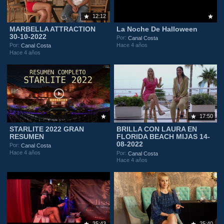
12:12
MARBELLA ATTRACTION
La Noche De Halloween
30-10-2022
Por:
Canal Costa
Hace 4 años
Por:
Canal Costa
Hace 4 años
17:50
STARLITE 2022 GRAN
BRILLA CON LAURA EN
RESUMEN
FLORIDA BEACH MIJAS 14-
08-2022
Por:
Canal Costa
Hace 4 años
Por:
Canal Costa
Hace 4 años
35:43
25:40