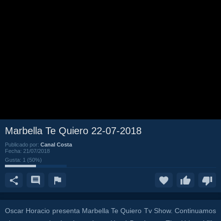
Marbella Te Quiero 22-07-2018
Publicado por:
Canal Costa
Fecha:
21/07/2018
Gusta:
1
(
50
%)
Oscar Horacio presenta Marbella Te Quiero Tv Show. Continuamos