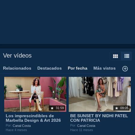
Ver vídeos
Relacionados
Destacados
Por fecha
Más vistos
31:59
09:05
Los imprescindibles de
BE SUNSET BY NIDHI PATEL
Marbella Design & Art 2026
CON PATRICIA
Por:
Por:
Canal Costa
Canal Costa
Hace 4 meses
Hace 11 meses