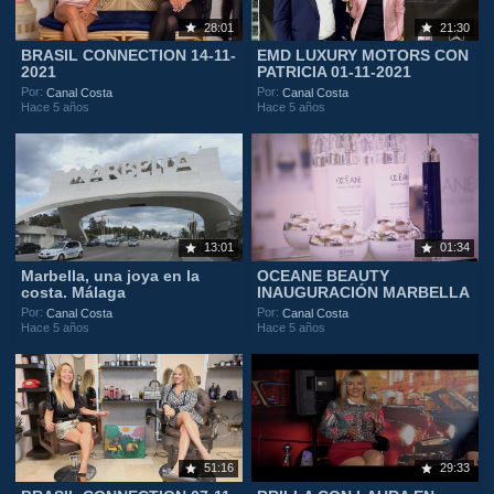
28:01
21:30
BRASIL CONNECTION 14-11-
EMD LUXURY MOTORS CON
2021
PATRICIA 01-11-2021
Por:
Por:
Canal Costa
Canal Costa
Hace 5 años
Hace 5 años
13:01
01:34
Marbella, una joya en la
OCEANE BEAUTY
costa. Málaga
INAUGURACIÓN MARBELLA
Por:
Por:
Canal Costa
Canal Costa
Hace 5 años
Hace 5 años
51:16
29:33