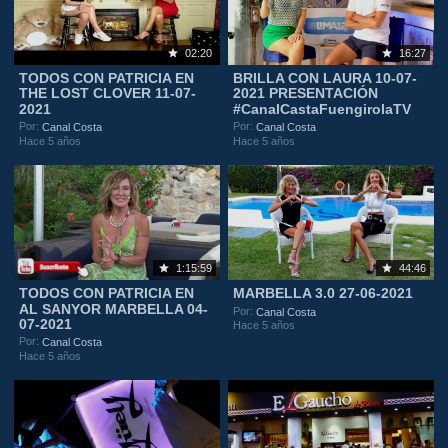
02:20
16:27
TODOS CON PATRICIA EN
BRILLA CON LAURA 10-07-
THE LOST CLOVER 11-07-
2021 PRESENTACIÓN
2021
#CanalCastaFuengirolaTV
Por:
Por:
Canal Costa
Canal Costa
Hace 5 años
Hace 5 años
1:15:59
44:46
TODOS CON PATRICIA EN
MARBELLA 3.0 27-06-2021
AL SANYOR MARBELLA 04-
Por:
Canal Costa
07-2021
Hace 5 años
Por:
Canal Costa
Hace 5 años