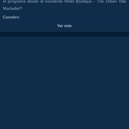
el programa desde el excelente Hotel Boutique - The Urban Villa
Marbella!!!
Canales:
CANAL COSTA TV
Ver más
Tags:
oscar
horacio
juan
rodriguez
tv
isa
la
flamenka
costa
del
sol
restaurante
olivia
valere
show
malagaflamenco
fiesta
canal
tourist
destination
spainhotelalojamiento
lujo
luxury
tranquilidad
comida
food
gente
guapa
amor
frio