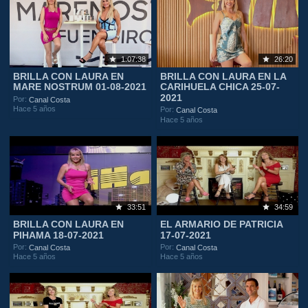
1:07:38
26:20
BRILLA CON LAURA EN
BRILLA CON LAURA EN LA
MARE NOSTRUM 01-08-2021
CARIHUELA CHICA 25-07-
2021
Por:
Canal Costa
Hace 5 años
Por:
Canal Costa
Hace 5 años
33:51
34:59
BRILLA CON LAURA EN
EL ARMARIO DE PATRICIA
PIHAMA 18-07-2021
17-07-2021
Por:
Por:
Canal Costa
Canal Costa
Hace 5 años
Hace 5 años