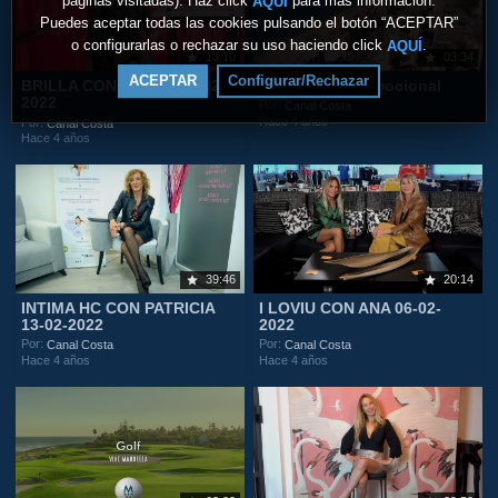
páginas visitadas). Haz click
para más información.
AQUÍ
Puedes aceptar todas las cookies pulsando el botón “ACEPTAR”
o configurarlas o rechazar su uso haciendo click
.
AQUÍ
13:10
03:34
ACEPTAR
Configurar/Rechazar
BRILLA CON LAURA 20-02-
Fuengirola Promocional
2022
Por:
Canal Costa
Hace 4 años
Por:
Canal Costa
Hace 4 años
39:46
20:14
INTIMA HC CON PATRICIA
I LOVIU CON ANA 06-02-
13-02-2022
2022
Por:
Por:
Canal Costa
Canal Costa
Hace 4 años
Hace 4 años