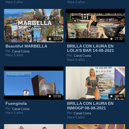
Hace 5 años
Hace 5 años
13:24
27:32
Beautiful MARBELLA
BRILLA CON LAURA EN
LOLA'S BAR 14-08-2021
Por:
Canal Costa
Hace 5 años
Por:
Canal Costa
Hace 5 años
03:56
00:45
Fuengirola
BRILLA CON LAURA EN
INMOGP 08-08-2021
Por:
Canal Costa
Hace 5 años
Por:
Canal Costa
Hace 5 años