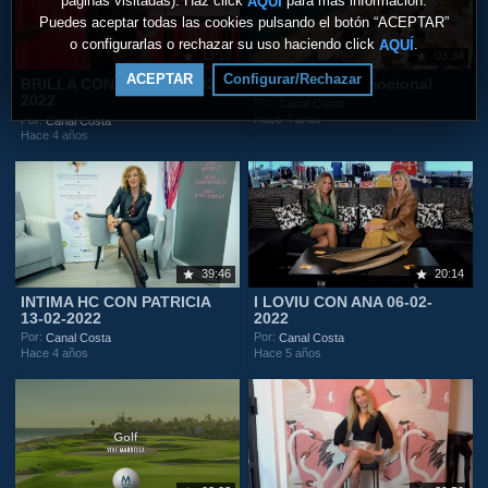
páginas visitadas). Haz click
para más información.
AQUÍ
Puedes aceptar todas las cookies pulsando el botón “ACEPTAR”
o configurarlas o rechazar su uso haciendo click
.
AQUÍ
13:10
03:34
ACEPTAR
Configurar/Rechazar
BRILLA CON LAURA 20-02-
Fuengirola Promocional
2022
Por:
Canal Costa
Hace 4 años
Por:
Canal Costa
Hace 4 años
39:46
20:14
INTIMA HC CON PATRICIA
I LOVIU CON ANA 06-02-
13-02-2022
2022
Por:
Por:
Canal Costa
Canal Costa
Hace 4 años
Hace 5 años