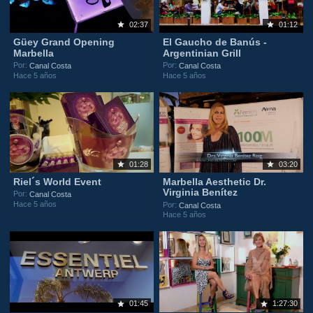
02:37
01:12
Güey Grand Opening
El Gaucho de Banús -
Marbella
Argentinian Grill
Por:
Por:
Canal Costa
Canal Costa
Hace 5 años
Hace 5 años
01:28
03:20
Riel´s World Event
Marbella Aesthetic Dr.
Virginia Benítez
Por:
Canal Costa
Hace 5 años
Por:
Canal Costa
Hace 5 años
01:45
1:27:30