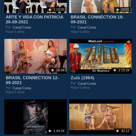
1:21:05
19:01
ARTE Y VIDA CON PATRICIA
BRASIL CONNECTION 19-
26-09-2021
09-2021
Por:
Por:
Canal Costa
Canal Costa
Hace 5 años
Hace 5 años
26:04
2:19:28
BRASIL CONNECTION 12-
Zulú (1964)
09-2021
Por:
Canal Costa
Hace 5 años
Por:
Canal Costa
Hace 5 años
1:44:34
42:12