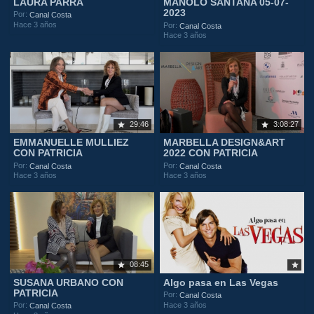
LAURA PARRA
MANOLO SANTANA 05-07-
2023
Por:
Canal Costa
Hace 3 años
Por:
Canal Costa
Hace 3 años
29:46
3:08:27
EMMANUELLE MULLIEZ
MARBELLA DESIGN&ART
CON PATRICIA
2022 CON PATRICIA
Por:
Por:
Canal Costa
Canal Costa
Hace 3 años
Hace 3 años
08:45
SUSANA URBANO CON
Algo pasa en Las Vegas
PATRICIA
Por:
Canal Costa
Hace 3 años
Por:
Canal Costa