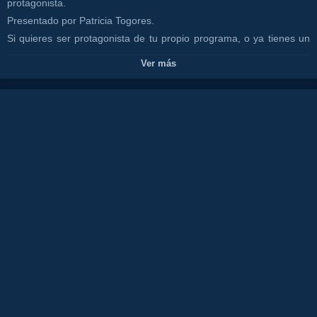
protagonista.
Presentado por Patricia Togores.
Si quieres ser protagonista de tu propio programa, o ya tienes un
programa y quieres enviarnos algún evento, fiesta, etc. MARBELLA
Ver más
3.0 es tu programa. Aprovecha las visualizaciones de nuestro canal
para darte a conocer. Puedes enviar tus videos desde cualquier
parte del mundo!!!
Envíanos tus videos a través de www.wetransfer.com a
marbella3.0video@gmail.com
Canales:
CANAL COSTA TV
Tags:
oscar
horacio
juan
rodriguez
tv
isa
la
flamenka
costa
del
sol
restaurante
olivia
valere
show
malagaflamenco
fiesta
canal
tourist
destination
spainhotelalojamiento
lujo
luxury
tranquilidad
comida
food
gente
guapa
amor
frio