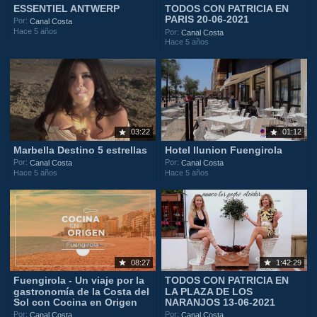
ESSENTIEL ANTWERP
TODOS CON PATRICIA EN
PARIS 20-06-2021
Por:
Canal Costa
Hace 5 años
Por:
Canal Costa
Hace 5 años
03:22
01:12
Marbella Destino 5 estrellas
Hotel Ilunion Fuengirola
Por:
Por:
Canal Costa
Canal Costa
Hace 5 años
Hace 5 años
08:27
1:42:29
Fuengirola - Un viaje por la
TODOS CON PATRICIA EN
gastronomía de la Costa del
LA PLAZA DE LOS
Sol con Cocina en Origen
NARANJOS 13-06-2021
Por:
Por:
Canal Costa
Canal Costa