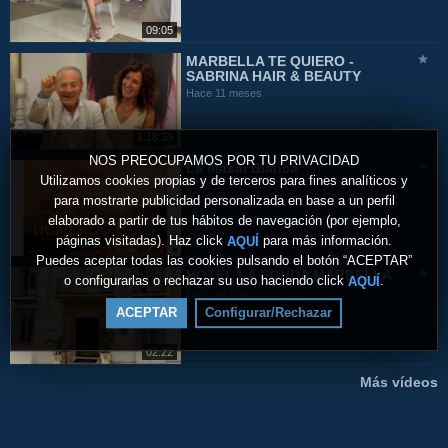
09:05
MARBELLA TE QUIERO -
SABRINA HAIR & BEAUTY
Hace 11 meses
1:18:33
NOS PREOCUPAMOS POR TU PRIVACIDAD
La Masai Blanca
Utilizamos cookies propias y de terceros para fines analíticos y
Hace 11 meses
para mostrarte publicidad personalizada en base a un perfil
elaborado a partir de tus hábitos de navegación (por ejemplo,
páginas visitadas). Haz click
para más información.
AQUÍ
Puedes aceptar todas las cookies pulsando el botón “ACEPTAR”
HOTEL LA FONDA MARBELLA
o configurarlas o rechazar su uso haciendo click
.
AQUÍ
Hace un año
ACEPTAR
Configurar/Rechazar
02:22
Más vídeos