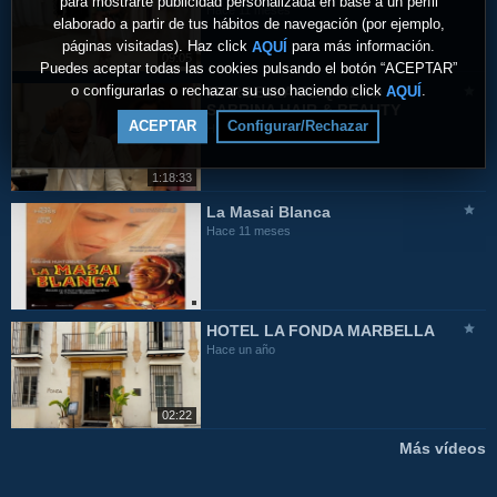
para mostrarte publicidad personalizada en base a un perfil
Hace 11 meses
elaborado a partir de tus hábitos de navegación (por ejemplo,
páginas visitadas). Haz click
para más información.
AQUÍ
09:05
Puedes aceptar todas las cookies pulsando el botón “ACEPTAR”
o configurarlas o rechazar su uso haciendo click
.
AQUÍ
MARBELLA TE QUIERO -
SABRINA HAIR & BEAUTY
ACEPTAR
Configurar/Rechazar
Hace 11 meses
1:18:33
La Masai Blanca
Hace 11 meses
HOTEL LA FONDA MARBELLA
Hace un año
02:22
Más vídeos