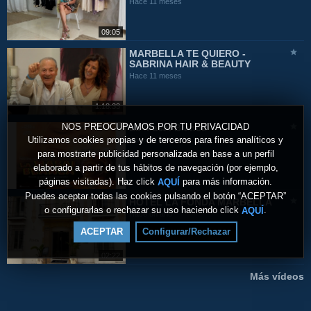
Hace 11 meses
09:05
MARBELLA TE QUIERO -
SABRINA HAIR & BEAUTY
Hace 11 meses
1:18:33
NOS PREOCUPAMOS POR TU PRIVACIDAD
La Masai Blanca
Utilizamos cookies propias y de terceros para fines analíticos y
Hace 11 meses
para mostrarte publicidad personalizada en base a un perfil
elaborado a partir de tus hábitos de navegación (por ejemplo,
páginas visitadas). Haz click
para más información.
AQUÍ
Puedes aceptar todas las cookies pulsando el botón “ACEPTAR”
HOTEL LA FONDA MARBELLA
o configurarlas o rechazar su uso haciendo click
.
AQUÍ
Hace un año
ACEPTAR
Configurar/Rechazar
02:22
Más vídeos