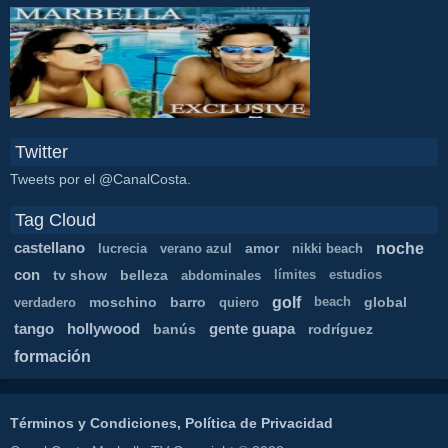
Twitter
Tweets por el @CanalCosta.
Tag Cloud
noche
castellano
amor
lucrecia
verano azul
nikki beach
con
tv show
belleza
abdominales
límites
estudios
golf
moschino
barro
global
verdadero
quiero
beach
tango
hollywood
banús
gente guapa
rodríguez
formación
Términos y Condiciones, Política de Privacidad