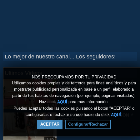
Lo mejor de nuestro canal... Los seguidores!
Ultimos Videos
NOS PREOCUPAMOS POR TU PRIVACIDAD
Los imprescindibles de Marbella
Utilizamos cookies propias y de terceros para fines analíticos y para
Design & Art 2026
mostrarte publicidad personalizada en base a un perfil elaborado a
Hace 4 meses
partir de tus hábitos de navegación (por ejemplo, páginas visitadas).
Haz click
para más información.
AQUÍ
31:59
Puedes aceptar todas las cookies pulsando el botón “ACEPTAR” o
configurarlas o rechazar su uso haciendo click
.
AQUÍ
BE SUNSET BY NIDHI PATEL CON
PATRICIA
ACEPTAR
Configurar/Rechazar
Hace 11 meses
09:05