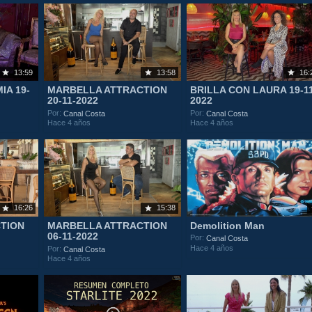
13:59
13:58
16:
IA 19-
MARBELLA ATTRACTION
BRILLA CON LAURA 19-1
20-11-2022
2022
Por:
Por:
Canal Costa
Canal Costa
Hace 4 años
Hace 4 años
16:26
15:38
TION
MARBELLA ATTRACTION
Demolition Man
06-11-2022
Por:
Canal Costa
Hace 4 años
Por:
Canal Costa
Hace 4 años