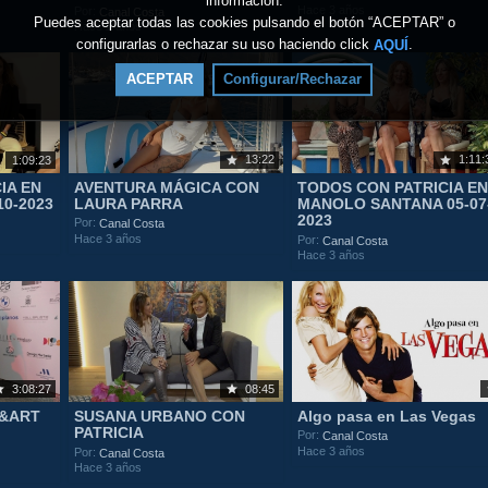
información.
Hace 3 años
Por:
Canal Costa
Puedes aceptar todas las cookies pulsando el botón “ACEPTAR” o
Hace 2 años
configurarlas o rechazar su uso haciendo click
.
AQUÍ
ACEPTAR
Configurar/Rechazar
13:22
1:11:
1:09:23
IA EN
AVENTURA MÁGICA CON
TODOS CON PATRICIA E
10-2023
LAURA PARRA
MANOLO SANTANA 05-07
2023
Por:
Canal Costa
Hace 3 años
Por:
Canal Costa
Hace 3 años
3:08:27
08:45
N&ART
SUSANA URBANO CON
Algo pasa en Las Vegas
PATRICIA
Por:
Canal Costa
Hace 3 años
Por:
Canal Costa
Hace 3 años