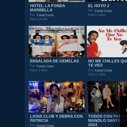
HOTEL LA FONDA
EL HOYO 2
MARBELLA
Por:
Canal Costa
Hace 2 años
Por:
Canal Costa
Hace un año
ENSALADA DE GEMELAS
NO ME CHILLES QU
TE VEO
Por:
Canal Costa
Hace 2 años
Por:
Canal Costa
Hace 2 años
07:22
LIONS CLUB Y DEBRA CON
TODOS CON PATRIC
PATRICIA
MANOLO SANTANA 1
2024
Por:
Canal Costa