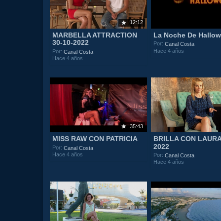
12:12
MARBELLA ATTRACTION
La Noche De Hallo
30-10-2022
Por:
Canal Costa
Hace 4 años
Por:
Canal Costa
Hace 4 años
35:43
MISS RAW CON PATRICIA
BRILLA CON LAURA 
2022
Por:
Canal Costa
Hace 4 años
Por:
Canal Costa
Hace 4 años