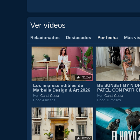
Ver vídeos
Relacionados
Destacados
Por fecha
Más vi
31:59
Los imprescindibles de
BE SUNSET BY NIDH
Marbella Design & Art 2026
PATEL CON PATRIC
Por:
Por:
Canal Costa
Canal Costa
Hace 4 meses
Hace 11 meses
02:22