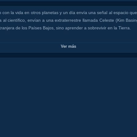
 con la vida en otros planetas y un día envía una señal al espacio que
a al científico, envían a una extraterrestre llamada Celeste (Kim Bas
njera de los Países Bajos, sino aprender a sobrevivir en la Tierra.
Ver más