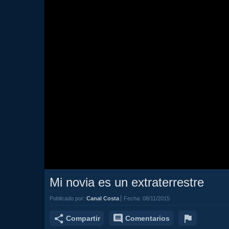
Mi novia es un extraterrestre
Publicado por:
Canal Costa
Fecha:
08/11/2015
Compartir
Comentarios