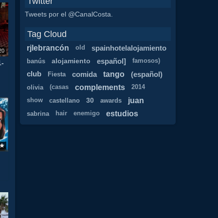
Twitter
Tweets por el @CanalCosta.
Tag Cloud
rjlebrancón
spainhotelalojamiento
old
20
alojamiento
español]
banús
famosos)
1-
tango
club
comida
(español)
Fiesta
complements
olivia
(casas
2014
juan
30
show
castellano
awards
estudios
sabrina
hair
enemigo