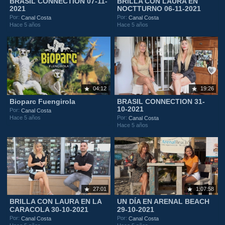
BRASIL CONNECTION 07-11-
BRILLA CON LAURA EN
2021
NOCTTURNO 06-11-2021
Por:
Por:
Canal Costa
Canal Costa
Hace 5 años
Hace 5 años
04:12
19:26
Bioparc Fuengirola
BRASIL CONNECTION 31-
10-2021
Por:
Canal Costa
Hace 5 años
Por:
Canal Costa
Hace 5 años
27:01
1:07:58
BRILLA CON LAURA EN LA
UN DÍA EN ARENAL BEACH
CARACOLA 30-10-2021
29-10-2021
Por:
Por:
Canal Costa
Canal Costa