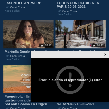
ESSENTIEL ANTWERP
TODOS CON PATRICIA EN
PARIS 20-06-2021
Por:
Canal Costa
Hace 5 años
Por:
Canal Costa
Hace 5 años
03:22
01:12
Marbella Destino 5 estrellas
Hotel Ilunion Fuengirola
Por:
Por:
Canal Costa
Canal Costa
Hace 5 años
Hace 5 años
Error iniciando el reproductor (1) error
08:27
1:42:29
Fuengirola - Un viaje por la
TODOS CON PATRICIA EN
gastronomía de la Costa del
LA PLAZA DE LOS
Sol con Cocina en Origen
NARANJOS 13-06-2021
Por:
Por:
Canal Costa
Canal Costa