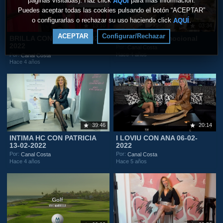
páginas visitadas). Haz click
para más información.
AQUÍ
Puedes aceptar todas las cookies pulsando el botón “ACEPTAR”
o configurarlas o rechazar su uso haciendo click
.
AQUÍ
13:10
03:34
ACEPTAR
Configurar/Rechazar
BRILLA CON LAURA 20-02-
Fuengirola Promocional
2022
Por:
Canal Costa
Hace 4 años
Por:
Canal Costa
Hace 4 años
39:46
20:14
INTIMA HC CON PATRICIA
I LOVIU CON ANA 06-02-
13-02-2022
2022
Por:
Por:
Canal Costa
Canal Costa
Hace 4 años
Hace 5 años