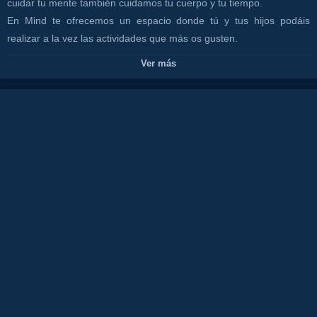
cuidar tu mente también cuidamos tu cuerpo y tu tiempo.
En Mind te ofrecemos un espacio donde tú y tus hijos podáis
realizar a la vez las actividades que más os gusten.
Así mientras los niños realizan increíbles dibujos, participan en
Ver más
clases de robótica o hacen los deberes con el profesor, tu puedes
disfrutar con tu clase de yoga, mejorando tu inglés o aprendiendo
fotografía entre los muchos cursos y talleres que estamos
preparando para vosotros.
En Mind nos esforzamos en que tanto tú como tus hijos
aprovechéis el tiempo al máximo.
¡Me apunto!
+INFO: http://mindestudios.com/
CONTACTO DEL PROGRAMA: canalcostamarbella@gmail.com
Canales:
TODOS CON PATRICIA
CANAL COSTA TV
Tags:
juan
rodriguez
tv
isa
la
flamenka
costa
del
sol
restaurante
olivia
valere
show
malagaflamenco
fiesta