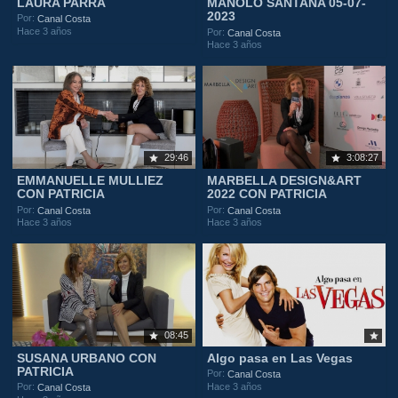
LAURA PARRA
MANOLO SANTANA 05-07-
2023
Por:
Canal Costa
Hace 3 años
Por:
Canal Costa
Hace 3 años
29:46
3:08:27
EMMANUELLE MULLIEZ
MARBELLA DESIGN&ART
CON PATRICIA
2022 CON PATRICIA
Por:
Por:
Canal Costa
Canal Costa
Hace 3 años
Hace 3 años
08:45
SUSANA URBANO CON
Algo pasa en Las Vegas
PATRICIA
Por:
Canal Costa
Hace 3 años
Por:
Canal Costa