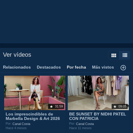
canal
tourist
destination
spainhotelalojamiento
lujo
luxury
tranquilidad
comida
food
gente
guapa
amor
frio
marbella
hotel
alojamiento
Ver vídeos
Relacionados
Destacados
Por fecha
Más vistos
31:59
09:05
Los imprescindibles de
BE SUNSET BY NIDHI PATEL
Marbella Design & Art 2026
CON PATRICIA
Por:
Por:
Canal Costa
Canal Costa
Hace 4 meses
Hace 11 meses