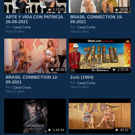
1:21:05
19:01
ARTE Y VIDA CON PATRICIA
BRASIL CONNECTION 19-
26-09-2021
09-2021
Por:
Por:
Canal Costa
Canal Costa
Hace 5 años
Hace 5 años
26:04
2:19:28
BRASIL CONNECTION 12-
Zulú (1964)
09-2021
Por:
Canal Costa
Hace 5 años
Por:
Canal Costa
Hace 5 años
1:44:34
42:12