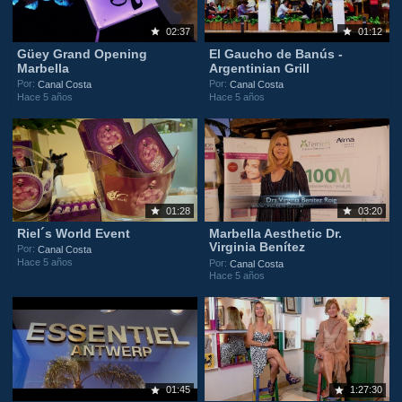
02:37
01:12
Güey Grand Opening
El Gaucho de Banús -
Marbella
Argentinian Grill
Por:
Por:
Canal Costa
Canal Costa
Hace 5 años
Hace 5 años
01:28
03:20
Riel´s World Event
Marbella Aesthetic Dr.
Virginia Benítez
Por:
Canal Costa
Hace 5 años
Por:
Canal Costa
Hace 5 años
01:45
1:27:30