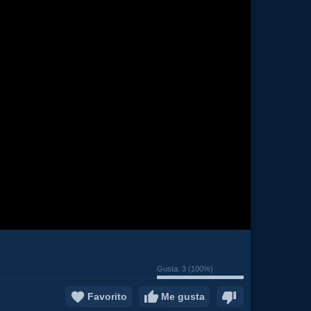
Gusta:
3
(
100
%)
Favorito
Me gusta