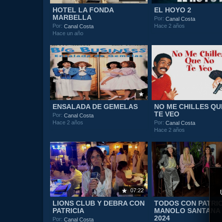
HOTEL LA FONDA
EL HOYO 2
MARBELLA
Por:
Canal Costa
Hace 2 años
Por:
Canal Costa
Hace un año
ENSALADA DE GEMELAS
NO ME CHILLES QU
TE VEO
Por:
Canal Costa
Hace 2 años
Por:
Canal Costa
Hace 2 años
07:22
LIONS CLUB Y DEBRA CON
TODOS CON PATRIC
PATRICIA
MANOLO SANTANA 1
2024
Por:
Canal Costa