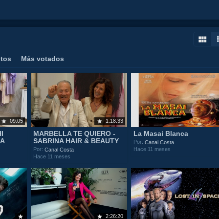
stos
Más votados
09:05
1:18:33
I
MARBELLA TE QUIERO -
La Masai Blanca
IA
SABRINA HAIR & BEAUTY
Por:
Canal Costa
Hace 11 meses
Por:
Canal Costa
Hace 11 meses
2:26:20