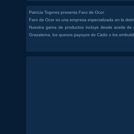
Patricia Togores presenta Faro de Ocor.
Faro de Ocor es una empresa especializada en la distr
Nuestra gama de productos incluye desde aceite de ol
Grazalema, los quesos payoyos de Cádiz o los embutido
Estrenan Tienda Física, con un nuevo concepto. Dond
nosotros porque seria algo privado solo 1 mesa de 2 a
+INFO: https://farodeocor.com/
Contacto del programa: canalcostamarbella@gmail.co
Canales:
TODOS CON PATRICIA
CANAL COSTA TV
Tags:
juan
rodriguez
tv
isa
la
flamenka
costa
del
s
lujo
luxury
tranquilidad
comida
food
gente
g