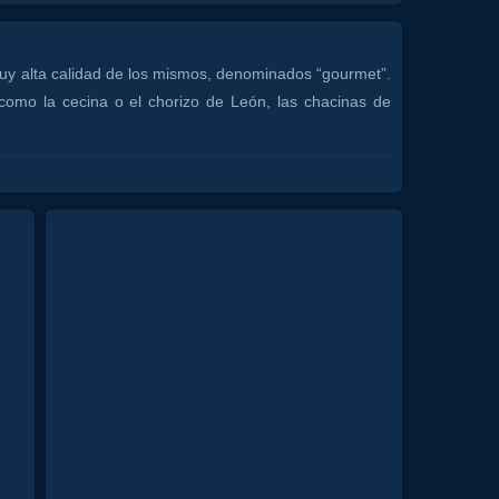
muy alta calidad de los mismos, denominados “gourmet”.
 como la cecina o el chorizo de León, las chacinas de
catas e incluso pueden almorzar bajo cita previa con
al
tourist
destination
spainhotelalojamiento