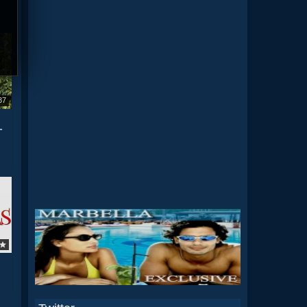
37
N
-