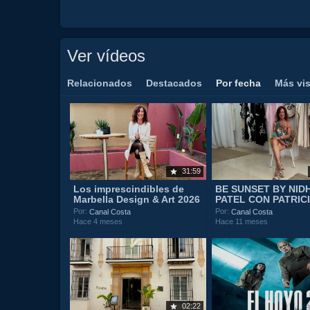
Ver vídeos
Relacionados
Destacados
Por fecha
Más vi
31:59
Los imprescindibles de
BE SUNSET BY NIDH
Marbella Design & Art 2026
PATEL CON PATRIC
Por:
Por:
Canal Costa
Canal Costa
Hace 4 meses
Hace 11 meses
02:22