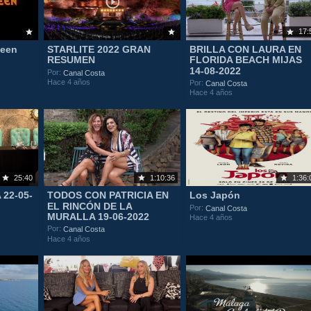
17:
ween
STARLITE 2022 GRAN
BRILLA CON LAURA EN
RESUMEN
FLORIDA BEACH MIJAS
14-08-2022
Por:
Canal Costa
Hace 4 años
Por:
Canal Costa
Hace 4 años
25:40
1:10:36
1:36:
22-05-
TODOS CON PATRICIA EN
Los Japón
EL RINCÓN DE LA
Por:
Canal Costa
MURALLA 19-06-2022
Hace 4 años
Por:
Canal Costa
Hace 4 años