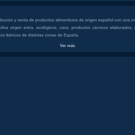
ibución y venta de productos alimenticios de origen español con una 
iva virgen extra, ecológicos, cava, productos cárnicos elaborados,
s ibéricos de distintas zonas de España.
Ver más
e pueden venir a comprar o recoger sus productos, además, haremos 
 8 comensales.
m
ol
restaurante
olivia
valere
show
malagaflamenco
fiesta
can
uapa
amor
frio
marbella
hotel
alojamiento
calor