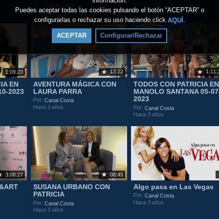
información.
Hace 3 años
Por:
Canal Costa
Puedes aceptar todas las cookies pulsando el botón “ACEPTAR” o
Hace 2 años
configurarlas o rechazar su uso haciendo click
.
AQUÍ
ACEPTAR
Configurar/Rechazar
13:22
1:11:
1:09:23
IA EN
AVENTURA MÁGICA CON
TODOS CON PATRICIA E
10-2023
LAURA PARRA
MANOLO SANTANA 05-07
2023
Por:
Canal Costa
Hace 3 años
Por:
Canal Costa
Hace 3 años
3:08:27
08:45
N&ART
SUSANA URBANO CON
Algo pasa en Las Vegas
PATRICIA
Por:
Canal Costa
Hace 3 años
Por:
Canal Costa
Hace 3 años