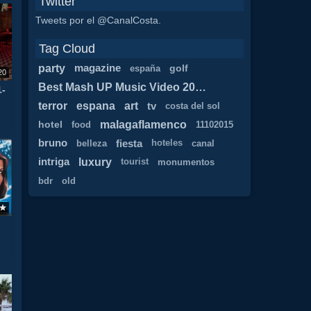
Twitter
Tweets por el @CanalCosta.
Tag Cloud
party
magazine
golf
españa
20
Best Mash UP Music Video 2017 1
1-
terror
espana
art
tv
costa del sol
malagaflamenco
hotel
food
11102015
bruno
fiesta
belleza
hoteles
canal
luxury
intriga
tourist
monumentos
bdr
old