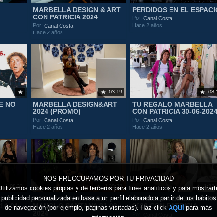
MARBELLA DESIGN & ART
PERDIDOS EN EL ESPACI
CON PATRICIA 2024
Por:
Canal Costa
Hace 2 años
Por:
Canal Costa
Hace 2 años
03:19
08:
E NO
MARBELLA DESIGN&ART
TU REGALO MARBELLA
2024 (PROMO)
CON PATRICIA 30-06-202
Por:
Por:
Canal Costa
Canal Costa
Hace 2 años
Hace 2 años
NOS PREOCUPAMOS POR TU PRIVACIDAD
1:08:33
1:29:38
1:32:
Utilizamos cookies propias y de terceros para fines analíticos y para mostrart
publicidad personalizada en base a un perfil elaborado a partir de tus hábitos
IA
TODOS CON PATRICIA
MARBELLA DESIGN&ART
4-04-
MANOLO SANTANA 31-03-
2023 CON PATRICIA
de navegación (por ejemplo, páginas visitadas). Haz click
para más
AQUÍ
2024
Por:
Canal Costa