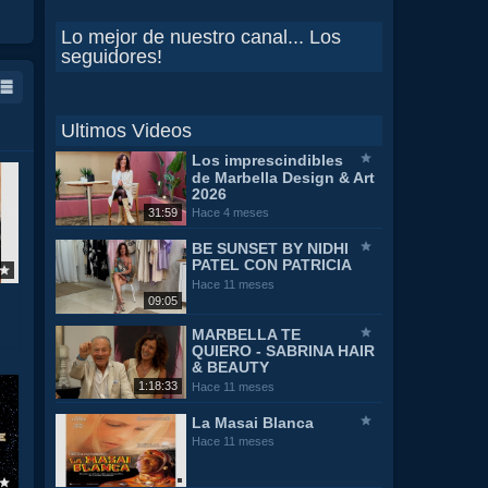
Lo mejor de nuestro canal... Los
seguidores!
Ultimos Videos
Los imprescindibles
de Marbella Design & Art
2026
31:59
Hace 4 meses
BE SUNSET BY NIDHI
PATEL CON PATRICIA
Hace 11 meses
09:05
MARBELLA TE
QUIERO - SABRINA HAIR
& BEAUTY
1:18:33
Hace 11 meses
La Masai Blanca
Hace 11 meses