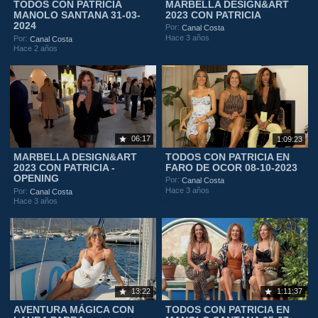
TODOS CON PATRICIA
MARBELLA DESIGN&ART
MANOLO SANTANA 31-03-
2023 CON PATRICIA
2024
Por:
Canal Costa
Hace 3 años
Por:
Canal Costa
Hace 2 años
06:17
1:09:23
MARBELLA DESIGN&ART
TODOS CON PATRICIA EN
2023 CON PATRICIA -
FARO DE OCOR 08-10-2023
OPENING
Por:
Canal Costa
Hace 3 años
Por:
Canal Costa
Hace 3 años
13:22
1:11:37
AVENTURA MÁGICA CON
TODOS CON PATRICIA EN