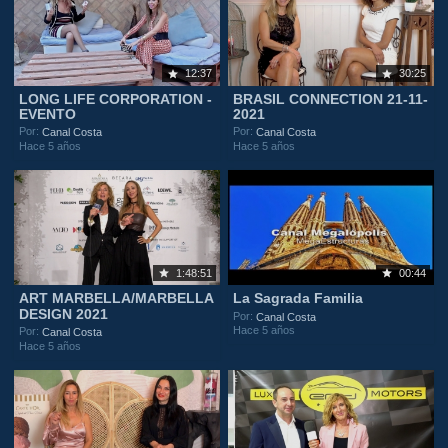
12:37
30:25
LONG LIFE CORPORATION -
BRASIL CONNECTION 21-11-
EVENTO
2021
Por:
Por:
Canal Costa
Canal Costa
Hace 5 años
Hace 5 años
1:48:51
00:44
ART MARBELLA/MARBELLA
La Sagrada Familia
DESIGN 2021
Por:
Canal Costa
Hace 5 años
Por:
Canal Costa
Hace 5 años