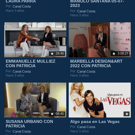
LAURA PARRA
MANOLO SANTANA 05-07-
2023
Por:
Canal Costa
Hace 3 años
Por:
Canal Costa
Hace 3 años
29:46
3:08:27
EMMANUELLE MULLIEZ
MARBELLA DESIGN&ART
CON PATRICIA
2022 CON PATRICIA
Por:
Por:
Canal Costa
Canal Costa
Hace 3 años
Hace 3 años
08:45
SUSANA URBANO CON
Algo pasa en Las Vegas
PATRICIA
Por:
Canal Costa
Hace 3 años
Por:
Canal Costa