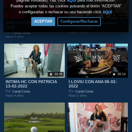
páginas visitadas). Haz click
para más información.
AQUÍ
Puedes aceptar todas las cookies pulsando el botón “ACEPTAR”
o configurarlas o rechazar su uso haciendo click
.
AQUÍ
13:10
03:34
ACEPTAR
Configurar/Rechazar
BRILLA CON LAURA 20-02-
Fuengirola Promocional
2022
Por:
Canal Costa
Hace 4 años
Por:
Canal Costa
Hace 4 años
39:46
20:14
INTIMA HC CON PATRICIA
I LOVIU CON ANA 06-02-
13-02-2022
2022
Por:
Por:
Canal Costa
Canal Costa
Hace 4 años
Hace 5 años