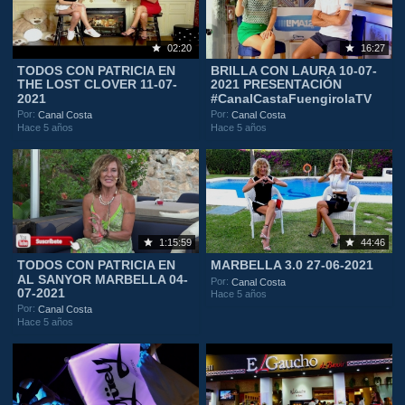
02:20
16:27
TODOS CON PATRICIA EN
BRILLA CON LAURA 10-07-
THE LOST CLOVER 11-07-
2021 PRESENTACIÓN
2021
#CanalCastaFuengirolaTV
Por:
Por:
Canal Costa
Canal Costa
Hace 5 años
Hace 5 años
1:15:59
44:46
TODOS CON PATRICIA EN
MARBELLA 3.0 27-06-2021
AL SANYOR MARBELLA 04-
Por:
Canal Costa
07-2021
Hace 5 años
Por:
Canal Costa
Hace 5 años