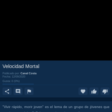
Velocidad Mortal
Publicado por:
Canal Costa
Fecha:
12/09/2020
Gusta:
0
(
0
%)
"Vivir rápido, morir joven" es el lema de un grupo de jóvenes que