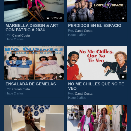
2:26:20
MARBELLA DESIGN & ART
PERDIDOS EN EL ESPACIO
CON PATRICIA 2024
Por:
Canal Costa
Hace 2 años
Por:
Canal Costa
Hace 2 años
ENSALADA DE GEMELAS
NO ME CHILLES QUE NO TE
VEO
Por:
Canal Costa
Hace 2 años
Por:
Canal Costa
Hace 2 años