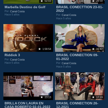
02:03
29:50
Marbella Destino de Golf
BRASIL CONECTTION 23-01-
2022
Por:
Canal Costa
Hace 5 años
Por:
Canal Costa
Hace 5 años
1:58:54
31:47
Riddick 3
BRASIL CONNECTION 09-
01-2022
Por:
Canal Costa
Hace 5 años
Por:
Canal Costa
Hace 5 años
23:13
17:19
BRILLA CON LAURA EN
BRASIL CONNECTION 26-
CASA ROBERTO 02-01-2022
12-2021