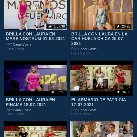
1:07:38
26:20
BRILLA CON LAURA EN
BRILLA CON LAURA EN LA
MARE NOSTRUM 01-08-2021
CARIHUELA CHICA 25-07-
2021
Por:
Canal Costa
Hace 5 años
Por:
Canal Costa
Hace 5 años
33:51
34:59
BRILLA CON LAURA EN
EL ARMARIO DE PATRICIA
PIHAMA 18-07-2021
17-07-2021
Por:
Por:
Canal Costa
Canal Costa
Hace 5 años
Hace 5 años