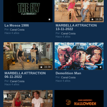
16:26
La Mosca 1986
MARBELLA ATTRACTION
13-11-2022
Por:
Canal Costa
Hace 4 años
Por:
Canal Costa
Hace 4 años
15:38
MARBELLA ATTRACTION
Demolition Man
06-11-2022
Por:
Canal Costa
Hace 4 años
Por:
Canal Costa
Hace 4 años