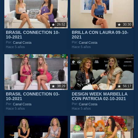
26:52
30:30
BRASIL CONNECTION 10-
BRILLA CON LAURA 09-10-
10-2021
2021
Por:
Por:
Canal Costa
Canal Costa
Hace 5 años
Hace 5 años
38:29
56:17
BRASIL CONNECTION 03-
DESIGN WEEK MARBELLA
10-2021
CON PATRICIA 02-10-2021
Por:
Por:
Canal Costa
Canal Costa
Hace 5 años
Hace 5 años