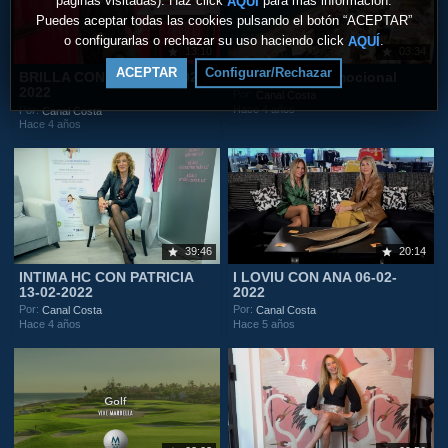
páginas visitadas). Haz click
para más información.
AQUÍ
Puedes aceptar todas las cookies pulsando el botón “ACEPTAR”
o configurarlas o rechazar su uso haciendo click
.
AQUÍ
13:10
03:34
ACEPTAR
Configurar/Rechazar
BRILLA CON LAURA 20-02-
Fuengirola Promocional
2022
Por:
Canal Costa
Hace 4 años
Por:
Canal Costa
Hace 4 años
39:46
20:14
INTIMA HC CON PATRICIA
I LOVIU CON ANA 06-02-
13-02-2022
2022
Por:
Por:
Canal Costa
Canal Costa
Hace 4 años
Hace 5 años