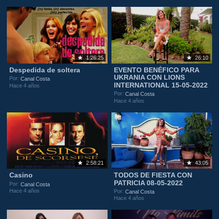
1:26:25
26:10
Despedida de soltera
EVENTO BENÉFICO PARA
UKRANIA CON LIONS
Por:
Canal Costa
INTERNATIONAL 15-05-2022
Hace 4 años
Por:
Canal Costa
Hace 4 años
2:58:21
43:05
Casino
TODOS DE FIESTA CON
PATRICIA 08-05-2022
Por:
Canal Costa
Hace 4 años
Por:
Canal Costa
Hace 4 años