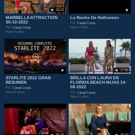
12:12
MARBELLA ATTRACTION
La Noche De Halloween
30-10-2022
Por:
Canal Costa
Hace 4 años
Por:
Canal Costa
Hace 4 años
17:50
STARLITE 2022 GRAN
BRILLA CON LAURA EN
RESUMEN
FLORIDA BEACH MIJAS 14-
08-2022
Por:
Canal Costa
Hace 4 años
Por:
Canal Costa
Hace 4 años
35:43
25:40