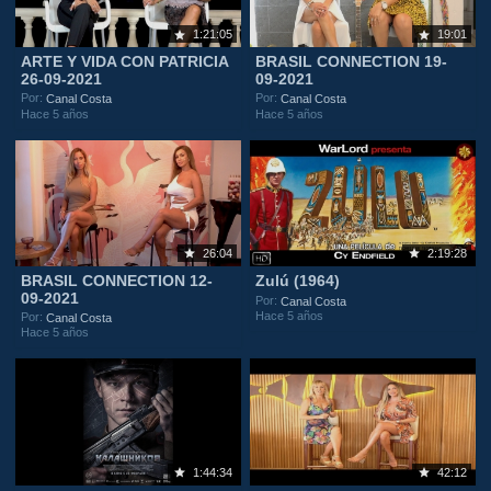
1:21:05
19:01
ARTE Y VIDA CON PATRICIA
BRASIL CONNECTION 19-
26-09-2021
09-2021
Por:
Por:
Canal Costa
Canal Costa
Hace 5 años
Hace 5 años
26:04
2:19:28
BRASIL CONNECTION 12-
Zulú (1964)
09-2021
Por:
Canal Costa
Hace 5 años
Por:
Canal Costa
Hace 5 años
1:44:34
42:12