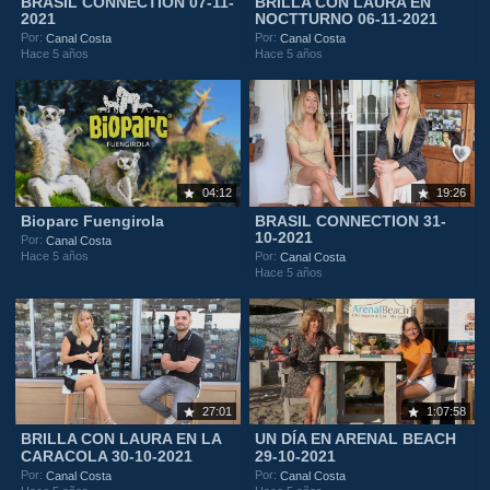
BRASIL CONNECTION 07-11-
BRILLA CON LAURA EN
2021
NOCTTURNO 06-11-2021
Por:
Por:
Canal Costa
Canal Costa
Hace 5 años
Hace 5 años
04:12
19:26
Bioparc Fuengirola
BRASIL CONNECTION 31-
10-2021
Por:
Canal Costa
Hace 5 años
Por:
Canal Costa
Hace 5 años
27:01
1:07:58
BRILLA CON LAURA EN LA
UN DÍA EN ARENAL BEACH
CARACOLA 30-10-2021
29-10-2021
Por:
Por:
Canal Costa
Canal Costa