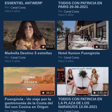
ESSENTIEL ANTWERP
TODOS CON PATRICIA EN
PARIS 20-06-2021
Por:
Canal Costa
Hace 5 años
Por:
Canal Costa
Hace 5 años
03:22
01:12
Marbella Destino 5 estrellas
Hotel Ilunion Fuengirola
Por:
Por:
Canal Costa
Canal Costa
Hace 5 años
Hace 5 años
08:27
1:42:29
Fuengirola - Un viaje por la
TODOS CON PATRICIA EN
gastronomía de la Costa del
LA PLAZA DE LOS
Sol con Cocina en Origen
NARANJOS 13-06-2021
Por:
Por:
Canal Costa
Canal Costa