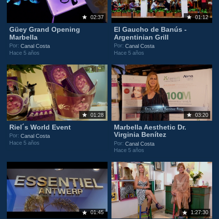
02:37
01:12
Güey Grand Opening
El Gaucho de Banús -
Marbella
Argentinian Grill
Por:
Por:
Canal Costa
Canal Costa
Hace 5 años
Hace 5 años
01:28
03:20
Riel´s World Event
Marbella Aesthetic Dr.
Virginia Benítez
Por:
Canal Costa
Hace 5 años
Por:
Canal Costa
Hace 5 años
01:45
1:27:30