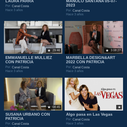
LAURA PARRA
MANOLO SANTANA 05-07-
2023
Por:
Canal Costa
Hace 3 años
Por:
Canal Costa
Hace 3 años
29:46
3:08:27
EMMANUELLE MULLIEZ
MARBELLA DESIGN&ART
CON PATRICIA
2022 CON PATRICIA
Por:
Por:
Canal Costa
Canal Costa
Hace 3 años
Hace 3 años
08:45
SUSANA URBANO CON
Algo pasa en Las Vegas
PATRICIA
Por:
Canal Costa
Hace 3 años
Por:
Canal Costa