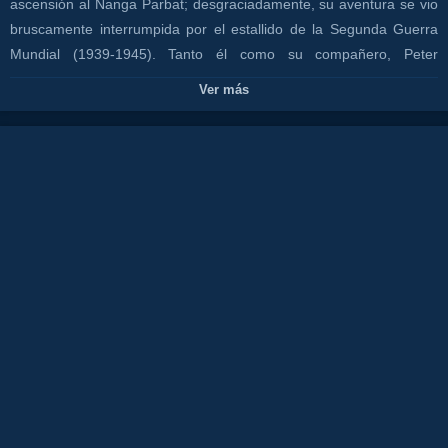
ascensión al Nanga Parbat; desgraciadamente, su aventura se vio
bruscamente interrumpida por el estallido de la Segunda Guerra
Mundial (1939-1945). Tanto él como su compañero, Peter
Ausehnaiter, fueron recluidos en un campo de concentración, del
Ver más
que lograron escapar a través de las montañas.
Canales:
OCIO
CANAL COSTA TV
Tags:
siete
años
en
el
tibet
bdrip
m
720p
dual
x
lagartish