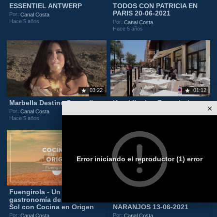
ESSENTIEL ANTWERP
TODOS CON PATRICIA EN
PARIS 20-06-2021
Por:
Canal Costa
Hace 5 años
Por:
Canal Costa
Hace 5 años
03:22
01:12
Marbella Destino 5 estrellas
Hotel Ilunion Fuengirola
Por:
Por:
Canal Costa
Canal Costa
Hace 5 años
Hace 5 años
Error iniciando el reproductor (1) error
08:27
1:42:29
Fuengirola - Un viaje por la
TODOS CON PATRICIA EN
gastronomía de la Costa del
LA PLAZA DE LOS
Sol con Cocina en Origen
NARANJOS 13-06-2021
Por:
Por:
Canal Costa
Canal Costa