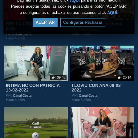
páginas visitadas). Haz click
para más información.
AQUÍ
Puedes aceptar todas las cookies pulsando el botón “ACEPTAR”
o configurarlas o rechazar su uso haciendo click
.
AQUÍ
13:10
03:34
ACEPTAR
Configurar/Rechazar
BRILLA CON LAURA 20-02-
Fuengirola Promocional
2022
Por:
Canal Costa
Hace 4 años
Por:
Canal Costa
Hace 4 años
39:46
20:14
INTIMA HC CON PATRICIA
I LOVIU CON ANA 06-02-
13-02-2022
2022
Por:
Por:
Canal Costa
Canal Costa
Hace 4 años
Hace 5 años