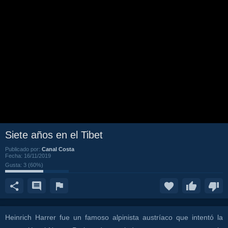
Siete años en el Tibet
Publicado por:
Canal Costa
Fecha:
16/11/2019
Gusta:
3
(
60
%)
Heinrich Harrer fue un famoso alpinista austríaco que intentó la