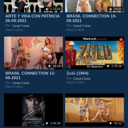
1:21:05
19:01
ARTE Y VIDA CON PATRICIA
BRASIL CONNECTION 19-
26-09-2021
09-2021
Por:
Por:
Canal Costa
Canal Costa
Hace 5 años
Hace 5 años
26:04
2:19:28
BRASIL CONNECTION 12-
Zulú (1964)
09-2021
Por:
Canal Costa
Hace 5 años
Por:
Canal Costa
Hace 5 años
1:44:34
42:12