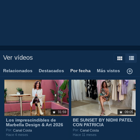
tourist
destination
spainhotelalojamiento
lujo
luxury
tranquilidad
comida
food
gente
guapa
amor
marbella
hotel
alojamiento
estudios
Ver vídeos
Relacionados
Destacados
Por fecha
Más vistos
31:59
09:05
Los imprescindibles de
BE SUNSET BY NIDHI PATEL
Marbella Design & Art 2026
CON PATRICIA
Por:
Por:
Canal Costa
Canal Costa
Hace 4 meses
Hace 11 meses