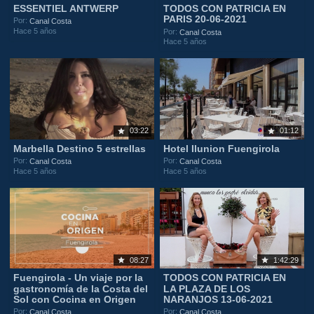
ESSENTIEL ANTWERP
TODOS CON PATRICIA EN
PARIS 20-06-2021
Por:
Canal Costa
Hace 5 años
Por:
Canal Costa
Hace 5 años
03:22
01:12
Marbella Destino 5 estrellas
Hotel Ilunion Fuengirola
Por:
Por:
Canal Costa
Canal Costa
Hace 5 años
Hace 5 años
08:27
1:42:29
Fuengirola - Un viaje por la
TODOS CON PATRICIA EN
gastronomía de la Costa del
LA PLAZA DE LOS
Sol con Cocina en Origen
NARANJOS 13-06-2021
Por:
Por:
Canal Costa
Canal Costa