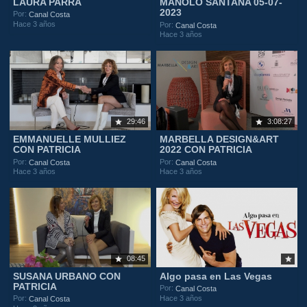
LAURA PARRA
MANOLO SANTANA 05-07-
2023
Por:
Canal Costa
Hace 3 años
Por:
Canal Costa
Hace 3 años
29:46
3:08:27
EMMANUELLE MULLIEZ
MARBELLA DESIGN&ART
CON PATRICIA
2022 CON PATRICIA
Por:
Por:
Canal Costa
Canal Costa
Hace 3 años
Hace 3 años
08:45
SUSANA URBANO CON
Algo pasa en Las Vegas
PATRICIA
Por:
Canal Costa
Hace 3 años
Por:
Canal Costa