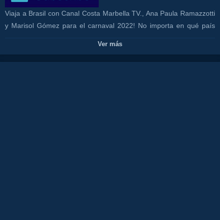
Viaja a Brasil con Canal Costa Marbella TV., Ana Paula Ramazzotti
y Marisol Gómez para el carnaval 2022! No importa en qué país
vivas, está todo organizado! Contacta con nosotros a través de
Ver más
este formulario:
https://www.canalcosta.com/index.php/p/13/contacto-canal-costa-
marbella-tv/
Travel to Brazil with Canal Costa Marbella TV., Ana Paula
Ramazzotti and Marisol Gómez for carnival 2022! No matter what
country you live in, everything is organized! Contact us through this
form:
https://www.canalcosta.com/index.php/p/13/contacto-canal-costa-
marbella-tv/
#CanalCostaMarbellaTV
Canales:
CANAL COSTA TV
Tags:
juan
rodriguez
tv
isa
la
flamenka
costa
del
sol
restaurante
olivia
valere
show
malagaflamenco
fiesta