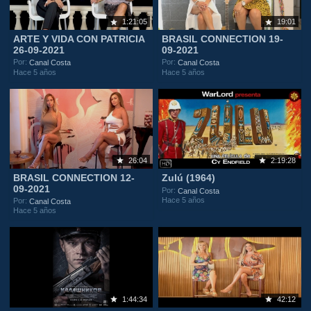
1:21:05
19:01
ARTE Y VIDA CON PATRICIA
BRASIL CONNECTION 19-
26-09-2021
09-2021
Por:
Por:
Canal Costa
Canal Costa
Hace 5 años
Hace 5 años
26:04
2:19:28
BRASIL CONNECTION 12-
Zulú (1964)
09-2021
Por:
Canal Costa
Hace 5 años
Por:
Canal Costa
Hace 5 años
1:44:34
42:12