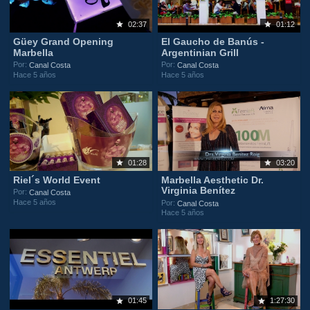
02:37
01:12
Güey Grand Opening
El Gaucho de Banús -
Marbella
Argentinian Grill
Por:
Por:
Canal Costa
Canal Costa
Hace 5 años
Hace 5 años
01:28
03:20
Riel´s World Event
Marbella Aesthetic Dr.
Virginia Benítez
Por:
Canal Costa
Hace 5 años
Por:
Canal Costa
Hace 5 años
01:45
1:27:30