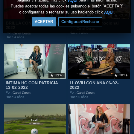
páginas visitadas). Haz click
para más información.
AQUÍ
Puedes aceptar todas las cookies pulsando el botón “ACEPTAR”
o configurarlas o rechazar su uso haciendo click
.
AQUÍ
13:10
03:34
ACEPTAR
Configurar/Rechazar
BRILLA CON LAURA 20-02-
Fuengirola Promocional
2022
Por:
Canal Costa
Hace 4 años
Por:
Canal Costa
Hace 4 años
39:46
20:14
INTIMA HC CON PATRICIA
I LOVIU CON ANA 06-02-
13-02-2022
2022
Por:
Por:
Canal Costa
Canal Costa
Hace 4 años
Hace 5 años