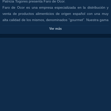
Patricia Togores presenta Faro de Ocor.
Faro de Ocor es una empresa especializada en la distribución y
venta de productos alimenticios de origen español con una muy
alta calidad de los mismos, denominados “gourmet”. Nuestra gama
de productos incluye desde aceite de oliva virgen extra, ecológicos,
Ver más
cava, productos cárnicos elaborados, como la cecina o el chorizo
de León, las chacinas de Grazalema, los quesos payoyos de Cádiz
o los embutidos ibéricos de distintas zonas de España.
Tienda Física, con un nuevo concepto. Donde pueden venir a
comprar o recoger sus productos, además, haremos catas e
incluso pueden almorzar bajo cita previa con nosotros porque seria
algo privado solo 1 mesa de 2 a 8 comensales.
+INFO: https://farodeocor.com/
Canales:
TODOS CON PATRICIA
CANAL COSTA TV
Tags: