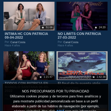
51:08
24:20
INTIMA HC CON PATRICIA
NO LIMITS CON PATRICIA
09-04-2022
27-03-2022
Por:
Por:
Canal Costa
Canal Costa
Hace 4 años
Hace 4 años
1:21:47
1:42:38
TODOS CON PATRICIA EN
El final de la cuenta atrás
MANOLO SANTANA 06-03-
Por:
Canal Costa
2022
NOS PREOCUPAMOS POR TU PRIVACIDAD
Hace 4 años
Por:
Canal Costa
Utilizamos cookies propias y de terceros para fines analíticos y
Hace 4 años
para mostrarte publicidad personalizada en base a un perfil
elaborado a partir de tus hábitos de navegación (por ejemplo,