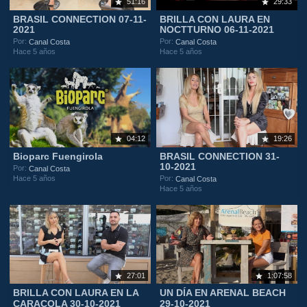
51:16
29:33
BRASIL CONNECTION 07-11-
BRILLA CON LAURA EN
2021
NOCTTURNO 06-11-2021
Por:
Por:
Canal Costa
Canal Costa
Hace 5 años
Hace 5 años
04:12
19:26
Bioparc Fuengirola
BRASIL CONNECTION 31-
10-2021
Por:
Canal Costa
Hace 5 años
Por:
Canal Costa
Hace 5 años
27:01
1:07:58
BRILLA CON LAURA EN LA
UN DÍA EN ARENAL BEACH
CARACOLA 30-10-2021
29-10-2021