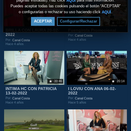
páginas visitadas). Haz click
para más información.
AQUÍ
Puedes aceptar todas las cookies pulsando el botón “ACEPTAR”
o configurarlas o rechazar su uso haciendo click
.
AQUÍ
ACEPTAR
Configurar/Rechazar
13:10
03:34
BRILLA CON LAURA 20-02-
Fuengirola Promocional
2022
Por:
Canal Costa
Hace 4 años
Por:
Canal Costa
Hace 4 años
39:46
20:14
INTIMA HC CON PATRICIA
I LOVIU CON ANA 06-02-
13-02-2022
2022
Por:
Por:
Canal Costa
Canal Costa
Hace 4 años
Hace 5 años