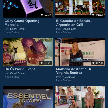
02:37
01:12
Güey Grand Opening
El Gaucho de Banús -
Marbella
Argentinian Grill
Por:
Por:
Canal Costa
Canal Costa
Hace 5 años
Hace 5 años
01:28
03:20
Riel´s World Event
Marbella Aesthetic Dr.
Virginia Benítez
Por:
Canal Costa
Hace 5 años
Por:
Canal Costa
Hace 5 años