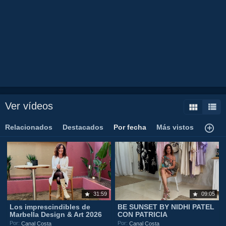
juan
rodriguez
tv
isa
la
flamenka
costa
del
sol
restaurante
olivia
valere
show
malagaflamenco
fiesta
tourist
destination
spainhotelalojamiento
lujo
luxury
tranquilidad
comida
food
gente
guapa
amor
marbella
hotel
alojamiento
estudios
Ver vídeos
Relacionados
Destacados
Por fecha
Más vistos
31:59
09:05
Los imprescindibles de
BE SUNSET BY NIDHI PATEL
Marbella Design & Art 2026
CON PATRICIA
Por:
Por:
Canal Costa
Canal Costa