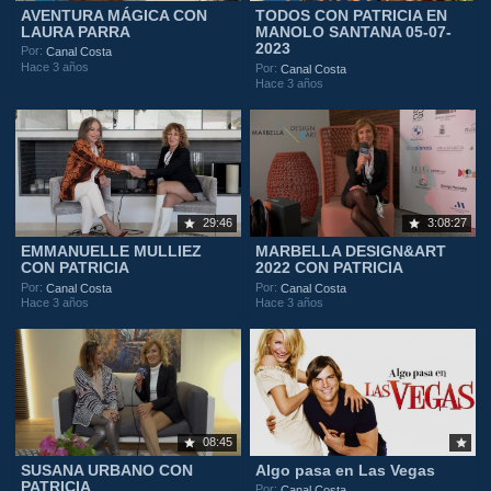
AVENTURA MÁGICA CON
TODOS CON PATRICIA EN
LAURA PARRA
MANOLO SANTANA 05-07-
2023
Por:
Canal Costa
Hace 3 años
Por:
Canal Costa
Hace 3 años
29:46
3:08:27
EMMANUELLE MULLIEZ
MARBELLA DESIGN&ART
CON PATRICIA
2022 CON PATRICIA
Por:
Por:
Canal Costa
Canal Costa
Hace 3 años
Hace 3 años
08:45
SUSANA URBANO CON
Algo pasa en Las Vegas
PATRICIA
Por:
Canal Costa