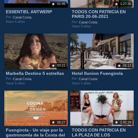
01:45
1:27:30
ESSENTIEL ANTWERP
TODOS CON PATRICIA EN
PARIS 20-06-2021
Por:
Canal Costa
Hace 5 años
Por:
Canal Costa
Hace 5 años
03:22
01:12
Marbella Destino 5 estrellas
Hotel Ilunion Fuengirola
Por:
Por:
Canal Costa
Canal Costa
Hace 5 años
Hace 5 años
08:27
1:42:29
Fuengirola - Un viaje por la
TODOS CON PATRICIA EN
gastronomía de la Costa del
LA PLAZA DE LOS