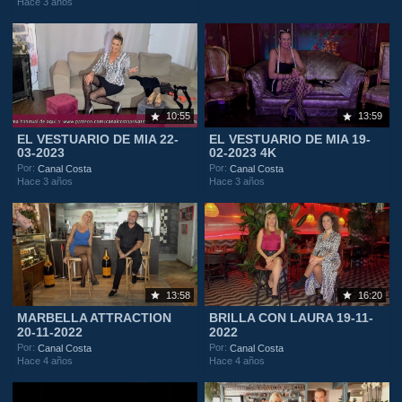
Hace 3 años
10:55
13:59
EL VESTUARIO DE MIA 22-
EL VESTUARIO DE MIA 19-
03-2023
02-2023 4K
Por:
Por:
Canal Costa
Canal Costa
Hace 3 años
Hace 3 años
13:58
16:20
MARBELLA ATTRACTION
BRILLA CON LAURA 19-11-
20-11-2022
2022
Por:
Por:
Canal Costa
Canal Costa
Hace 4 años
Hace 4 años