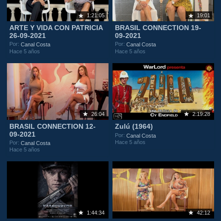
1:21:05
19:01
ARTE Y VIDA CON PATRICIA
BRASIL CONNECTION 19-
26-09-2021
09-2021
Por:
Por:
Canal Costa
Canal Costa
Hace 5 años
Hace 5 años
26:04
2:19:28
BRASIL CONNECTION 12-
Zulú (1964)
09-2021
Por:
Canal Costa
Hace 5 años
Por:
Canal Costa
Hace 5 años
1:44:34
42:12