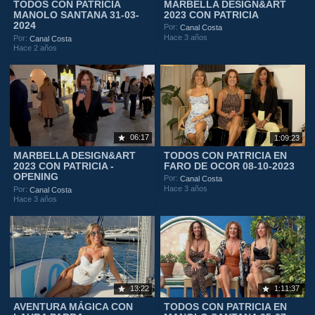
TODOS CON PATRICIA
MARBELLA DESIGN&ART
MANOLO SANTANA 31-03-
2023 CON PATRICIA
2024
Por:
Canal Costa
Hace 3 años
Por:
Canal Costa
Hace 2 años
06:17
1:09:23
MARBELLA DESIGN&ART
TODOS CON PATRICIA EN
2023 CON PATRICIA -
FARO DE OCOR 08-10-2023
OPENING
Por:
Canal Costa
Hace 3 años
Por:
Canal Costa
Hace 3 años
13:22
1:11:37
AVENTURA MÁGICA CON
TODOS CON PATRICIA EN