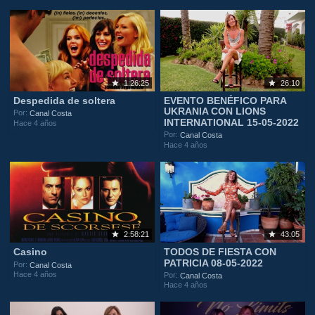
1:26:25
26:10
Despedida de soltera
EVENTO BENÉFICO PARA
UKRANIA CON LIONS
Por:
Canal Costa
INTERNATIONAL 15-05-2022
Hace 4 años
Por:
Canal Costa
Hace 4 años
2:58:21
43:05
Casino
TODOS DE FIESTA CON
PATRICIA 08-05-2022
Por:
Canal Costa
Hace 4 años
Por:
Canal Costa
Hace 4 años