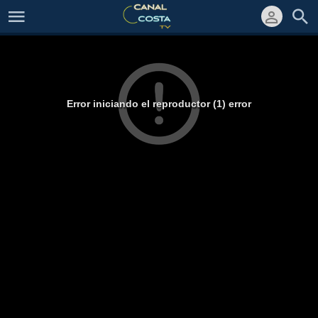
Error iniciando el reproductor (1) error