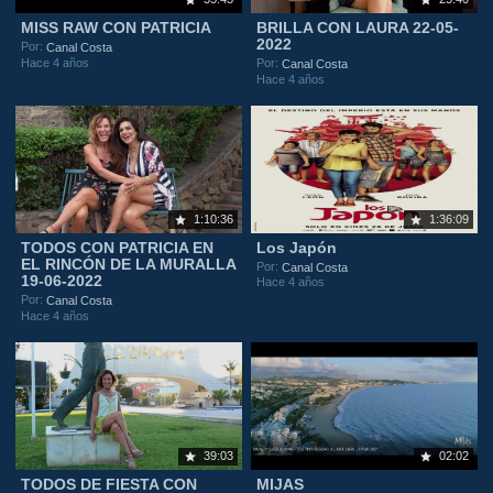
MISS RAW CON PATRICIA
BRILLA CON LAURA 22-05-
2022
Por:
Canal Costa
Hace 4 años
Por:
Canal Costa
Hace 4 años
1:10:36
1:36:09
TODOS CON PATRICIA EN
Los Japón
EL RINCÓN DE LA MURALLA
Por:
Canal Costa
19-06-2022
Hace 4 años
Por:
Canal Costa
Hace 4 años
39:03
02:02
TODOS DE FIESTA CON
MIJAS