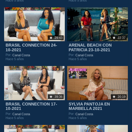
Hace 5 años
Hace 5 años
29:43
22:37
BRASIL CONNECTION 24-
ARENAL BEACH CON
10-2021
PATRICIA 23-10-2021
Por:
Por:
Canal Costa
Canal Costa
Hace 5 años
Hace 5 años
39:36
20:19
BRASIL CONNECTION 17-
SYLVIA PANTOJA EN
10-2021
MARBELLA 2021
Por:
Por:
Canal Costa
Canal Costa
Hace 5 años
Hace 5 años