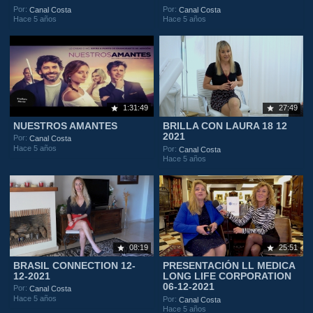
Por:
Por:
Canal Costa
Canal Costa
Hace 5 años
Hace 5 años
1:31:49
27:49
NUESTROS AMANTES
BRILLA CON LAURA 18 12
2021
Por:
Canal Costa
Hace 5 años
Por:
Canal Costa
Hace 5 años
08:19
25:51
BRASIL CONNECTION 12-
PRESENTACIÓN LL MEDICA
12-2021
LONG LIFE CORPORATION
06-12-2021
Por:
Canal Costa
Hace 5 años
Por:
Canal Costa
Hace 5 años