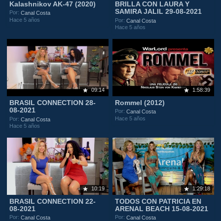
Kalashnikov AK-47 (2020)
BRILLA CON LAURA Y
SAMIRA JALIL 29-08-2021
Por:
Canal Costa
Hace 5 años
Por:
Canal Costa
Hace 5 años
09:14
1:58:39
BRASIL CONNECTION 28-
Rommel (2012)
08-2021
Por:
Canal Costa
Hace 5 años
Por:
Canal Costa
Hace 5 años
10:19
1:29:18
BRASIL CONNECTION 22-
TODOS CON PATRICIA EN
08-2021
ARENAL BEACH 15-08-2021
Por:
Por:
Canal Costa
Canal Costa