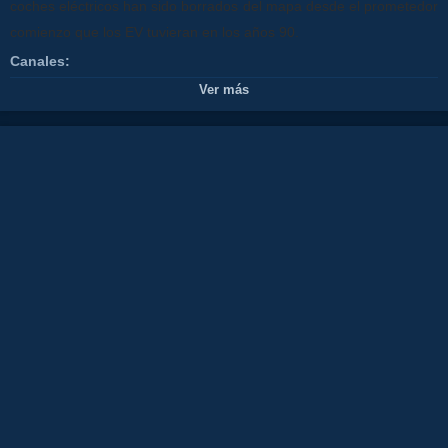
coches eléctricos han sido borrados del mapa desde el prometedor
comienzo que los EV tuvieran en los años 90.
Canales:
OCIO
Ver más
CANAL COSTA TV
Tags:
quien
mat
al
coche
elctrico