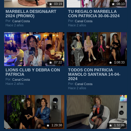
03:19
08:10
MARBELLA DESIGN&ART
TU REGALO MARBELLA
2024 (PROMO)
CON PATRICIA 30-06-2024
Por:
Por:
Canal Costa
Canal Costa
Hace 2 años
Hace 2 años
07:22
1:08:33
LIONS CLUB Y DEBRA CON
TODOS CON PATRICIA
PATRICIA
MANOLO SANTANA 14-04-
2024
Por:
Canal Costa
Hace 2 años
Por:
Canal Costa
Hace 2 años
1:29:38
1:32:06