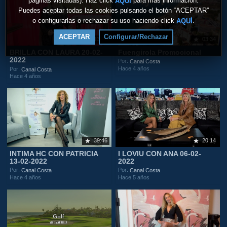
páginas visitadas). Haz click
para más información.
AQUÍ
Puedes aceptar todas las cookies pulsando el botón “ACEPTAR”
o configurarlas o rechazar su uso haciendo click
.
AQUÍ
ACEPTAR
Configurar/Rechazar
13:10
03:34
BRILLA CON LAURA 20-02-
Fuengirola Promocional
2022
Por:
Canal Costa
Hace 4 años
Por:
Canal Costa
Hace 4 años
39:46
20:14
INTIMA HC CON PATRICIA
I LOVIU CON ANA 06-02-
13-02-2022
2022
Por:
Por:
Canal Costa
Canal Costa
Hace 4 años
Hace 5 años