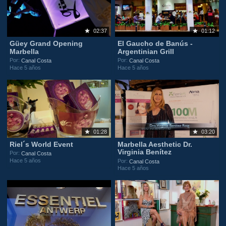
02:37
01:12
Güey Grand Opening
El Gaucho de Banús -
Marbella
Argentinian Grill
Por:
Por:
Canal Costa
Canal Costa
Hace 5 años
Hace 5 años
01:28
03:20
Riel´s World Event
Marbella Aesthetic Dr.
Virginia Benítez
Por:
Canal Costa
Hace 5 años
Por:
Canal Costa
Hace 5 años