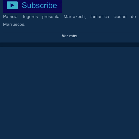
Patricia Togores presenta Marrakech, fantástica ciudad de
Marruecos.
CONTACTO PROGRAMA:
Ver más
https://www.canalcosta.com/index.php/p/13/contacto-canal-costa-
marbella-tv/
Canales:
TODOS CON PATRICIA
CANAL COSTA TV
Tags:
juan
rodriguez
tv
isa
la
flamenka
costa
del
sol
restaurante
olivia
valere
show
malagaflamenco
fiesta
tourist
destination
spainhotelalojamiento
lujo
luxury
tranquilidad
comida
food
gente
guapa
amor
marbella
hotel
alojamiento
estudios