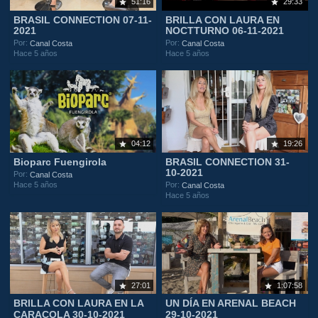
51:16
29:33
BRASIL CONNECTION 07-11-
BRILLA CON LAURA EN
2021
NOCTTURNO 06-11-2021
Por:
Por:
Canal Costa
Canal Costa
Hace 5 años
Hace 5 años
04:12
19:26
Bioparc Fuengirola
BRASIL CONNECTION 31-
10-2021
Por:
Canal Costa
Hace 5 años
Por:
Canal Costa
Hace 5 años
27:01
1:07:58
BRILLA CON LAURA EN LA
UN DÍA EN ARENAL BEACH
CARACOLA 30-10-2021
29-10-2021