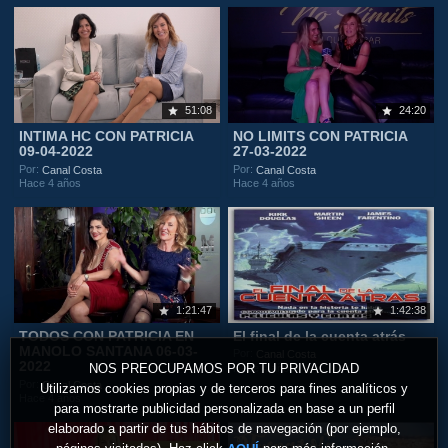
51:08
24:20
INTIMA HC CON PATRICIA
NO LIMITS CON PATRICIA
09-04-2022
27-03-2022
Por:
Por:
Canal Costa
Canal Costa
Hace 4 años
Hace 4 años
1:21:47
1:42:38
TODOS CON PATRICIA EN
El final de la cuenta atrás
MANOLO SANTANA 06-03-
Por:
Canal Costa
2022
NOS PREOCUPAMOS POR TU PRIVACIDAD
Hace 4 años
Por:
Canal Costa
Utilizamos cookies propias y de terceros para fines analíticos y
Hace 4 años
para mostrarte publicidad personalizada en base a un perfil
elaborado a partir de tus hábitos de navegación (por ejemplo,