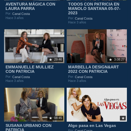
AVENTURA MÁGICA CON
TODOS CON PATRICIA EN
LAURA PARRA
MANOLO SANTANA 05-07-
2023
Por:
Canal Costa
Hace 3 años
Por:
Canal Costa
Hace 3 años
29:46
3:08:27
EMMANUELLE MULLIEZ
MARBELLA DESIGN&ART
CON PATRICIA
2022 CON PATRICIA
Por:
Por:
Canal Costa
Canal Costa
Hace 3 años
Hace 3 años
08:45
SUSANA URBANO CON
Algo pasa en Las Vegas
PATRICIA
Por:
Canal Costa