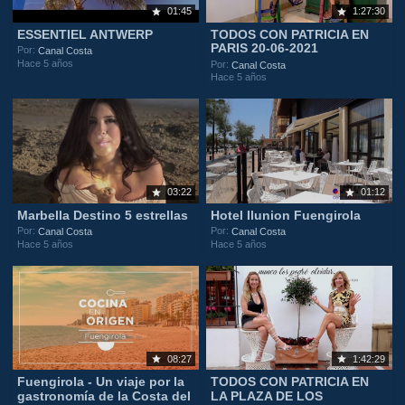
01:45
1:27:30
ESSENTIEL ANTWERP
TODOS CON PATRICIA EN
PARIS 20-06-2021
Por:
Canal Costa
Hace 5 años
Por:
Canal Costa
Hace 5 años
03:22
01:12
Marbella Destino 5 estrellas
Hotel Ilunion Fuengirola
Por:
Por:
Canal Costa
Canal Costa
Hace 5 años
Hace 5 años
08:27
1:42:29
Fuengirola - Un viaje por la
TODOS CON PATRICIA EN
gastronomía de la Costa del
LA PLAZA DE LOS