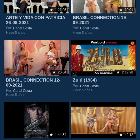
1:21:05
19:01
ARTE Y VIDA CON PATRICIA
BRASIL CONNECTION 19-
26-09-2021
09-2021
Por:
Por:
Canal Costa
Canal Costa
Hace 5 años
Hace 5 años
26:04
2:19:28
BRASIL CONNECTION 12-
Zulú (1964)
09-2021
Por:
Canal Costa
Hace 5 años
Por:
Canal Costa
Hace 5 años
1:44:34
42:12