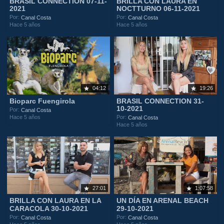
BRASIL CONNECTION 07-11-
BRILLA CON LAURA EN
2021
NOCTTURNO 06-11-2021
Por:
Por:
Canal Costa
Canal Costa
Hace 5 años
Hace 5 años
04:12
19:26
Bioparc Fuengirola
BRASIL CONNECTION 31-
10-2021
Por:
Canal Costa
Hace 5 años
Por:
Canal Costa
Hace 5 años
27:01
1:07:58
BRILLA CON LAURA EN LA
UN DÍA EN ARENAL BEACH
CARACOLA 30-10-2021
29-10-2021
Por:
Por:
Canal Costa
Canal Costa