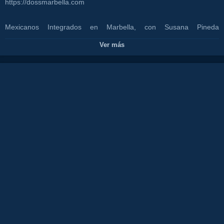
https://dossmarbella.com
Mexicanos Integrados en Marbella, con Susana Pineda
https://susipineda.myzija.com, Narciso del Rio Muedano del
Ver más
Restaurante Thai&Rice Elviria http://thairice.es y Mariana Roldan
TKM Social Events .
Nos visita Iván Bravo Fuentes Director/Manager en Bocana Beach
Restaurant&Beach Club.
Jose Manuel Hoffman (artista/cantante) @hoffmanmusic único e
irrepetible, con su gran amiga Beatriz Berrocal de Complementos
Rosario Berrocal https://rosarioberrocal.com/.
La pintora Dana Nowak @nowakgallery
Stephen Robinson de http://timemachinesounds.com/