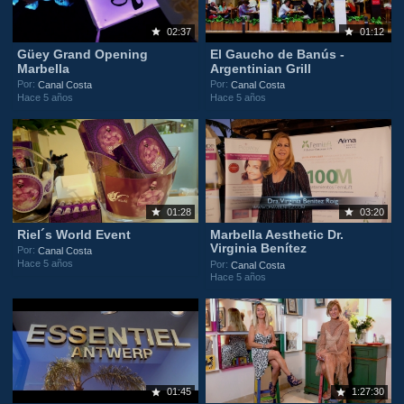
02:37
01:12
Güey Grand Opening
El Gaucho de Banús -
Marbella
Argentinian Grill
Por:
Por:
Canal Costa
Canal Costa
Hace 5 años
Hace 5 años
01:28
03:20
Riel´s World Event
Marbella Aesthetic Dr.
Virginia Benítez
Por:
Canal Costa
Hace 5 años
Por:
Canal Costa
Hace 5 años
01:45
1:27:30