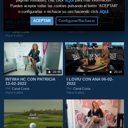
páginas visitadas). Haz click
para más información.
AQUÍ
Puedes aceptar todas las cookies pulsando el botón “ACEPTAR”
o configurarlas o rechazar su uso haciendo click
.
AQUÍ
13:10
03:34
ACEPTAR
Configurar/Rechazar
BRILLA CON LAURA 20-02-
Fuengirola Promocional
2022
Por:
Canal Costa
Hace 4 años
Por:
Canal Costa
Hace 4 años
39:46
20:14
INTIMA HC CON PATRICIA
I LOVIU CON ANA 06-02-
13-02-2022
2022
Por:
Por:
Canal Costa
Canal Costa
Hace 4 años
Hace 4 años