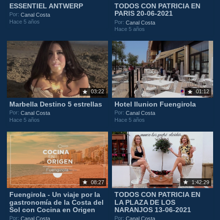
ESSENTIEL ANTWERP
TODOS CON PATRICIA EN
PARIS 20-06-2021
Por:
Canal Costa
Hace 5 años
Por:
Canal Costa
Hace 5 años
03:22
01:12
Marbella Destino 5 estrellas
Hotel Ilunion Fuengirola
Por:
Por:
Canal Costa
Canal Costa
Hace 5 años
Hace 5 años
08:27
1:42:29
Fuengirola - Un viaje por la
TODOS CON PATRICIA EN
gastronomía de la Costa del
LA PLAZA DE LOS
Sol con Cocina en Origen
NARANJOS 13-06-2021
Por:
Por:
Canal Costa
Canal Costa