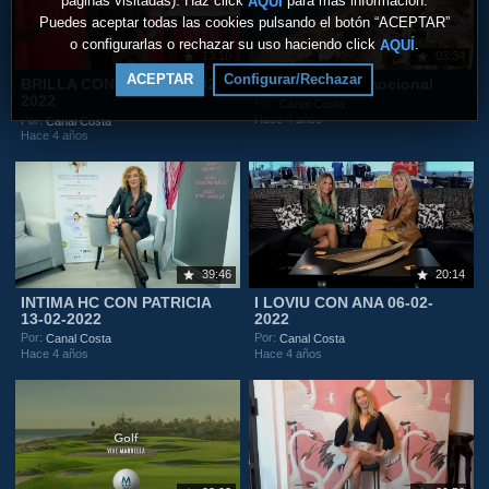
páginas visitadas). Haz click
para más información.
AQUÍ
Puedes aceptar todas las cookies pulsando el botón “ACEPTAR”
o configurarlas o rechazar su uso haciendo click
.
AQUÍ
13:10
03:34
ACEPTAR
Configurar/Rechazar
BRILLA CON LAURA 20-02-
Fuengirola Promocional
2022
Por:
Canal Costa
Hace 4 años
Por:
Canal Costa
Hace 4 años
39:46
20:14
INTIMA HC CON PATRICIA
I LOVIU CON ANA 06-02-
13-02-2022
2022
Por:
Por:
Canal Costa
Canal Costa
Hace 4 años
Hace 4 años