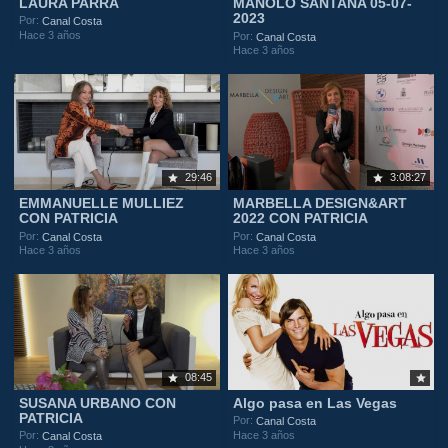
LAURA PARRA
MANOLO SANTANA 05-07-
2023
Por:
Canal Costa
Hace 3 años
Por:
Canal Costa
Hace 3 años
29:46
3:08:27
EMMANUELLE MULLIEZ
MARBELLA DESIGN&ART
CON PATRICIA
2022 CON PATRICIA
Por:
Por:
Canal Costa
Canal Costa
Hace 3 años
Hace 3 años
08:45
SUSANA URBANO CON
Algo pasa en Las Vegas
PATRICIA
Por:
Canal Costa
Hace 3 años
Por:
Canal Costa