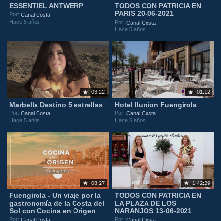
ESSENTIEL ANTWERP
TODOS CON PATRICIA EN
PARIS 20-06-2021
Por:
Canal Costa
Hace 5 años
Por:
Canal Costa
Hace 5 años
03:22
01:12
Marbella Destino 5 estrellas
Hotel Ilunion Fuengirola
Por:
Por:
Canal Costa
Canal Costa
Hace 5 años
Hace 5 años
08:27
1:42:29
Fuengirola - Un viaje por la
TODOS CON PATRICIA EN
gastronomía de la Costa del
LA PLAZA DE LOS
Sol con Cocina en Origen
NARANJOS 13-06-2021
Por:
Por:
Canal Costa
Canal Costa