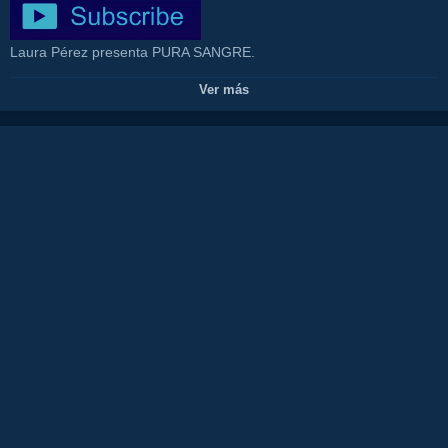
Laura Pérez presenta PURA SANGRE.
La atmósfera cálida de este restaurante consigue que sus
Ver más
visitantes se sientan relajados y disfruten de un rato estupendo. El
éxito de Restaurante PURA SANGRE no sería posible sin un afable
personal. Basándonos en las opiniones de los clientes, el servicio
es divino. Te van a sorprender sus precios justos. Las opiniones
sobre este lugar mencionan su excepcional decoración como un
plus considerable.
Tenemos una gran variedad de platos internacionales para todos
los gustos, y esperamos que te unas a nosotros para una
experiencia gastronómica en La Cala de Mijas que nunca
olvidarás.
Boulevard de la Cala, 31, La Cala de Mijas, Mijas Costa, 29649,
España.
CONTACTO PROGRAMA: https://cutt.ly/WG4y556
#CanalCostaMijasTV