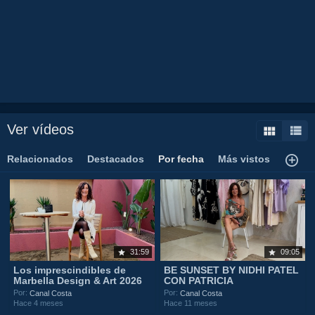
Canales:
FUENGIROLA
CANAL COSTA TV
Tags:
juan
rodriguez
tv
isa
la
flamenka
costa
sol
restaurante
olivia
valere
show
malagaflamenco
fiesta
tourist
destination
spainhotelalojamiento
lujo
luxury
tranquilidad
comida
food
gente
guapa
amor
hotel
alojamiento
estudios
Ver vídeos
Relacionados
Destacados
Por fecha
Más vistos
31:59
09:05
Los imprescindibles de
BE SUNSET BY NIDHI PATEL
Marbella Design & Art 2026
CON PATRICIA
Por:
Por:
Canal Costa
Canal Costa
Hace 4 meses
Hace 11 meses