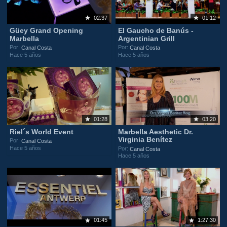
02:37
01:12
Güey Grand Opening
El Gaucho de Banús -
Marbella
Argentinian Grill
Por:
Por:
Canal Costa
Canal Costa
Hace 5 años
Hace 5 años
01:28
03:20
Riel´s World Event
Marbella Aesthetic Dr.
Virginia Benítez
Por:
Canal Costa
Hace 5 años
Por:
Canal Costa
Hace 5 años
01:45
1:27:30