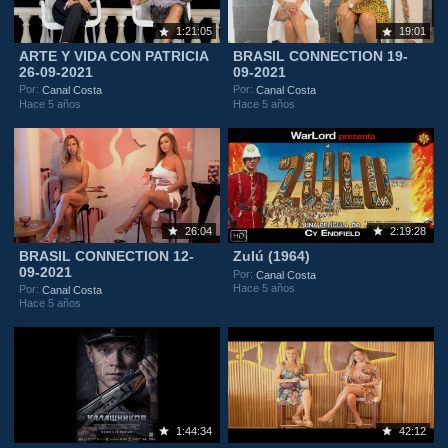
1:21:05
19:01
ARTE Y VIDA CON PATRICIA
BRASIL CONNECTION 19-
26-09-2021
09-2021
Por:
Por:
Canal Costa
Canal Costa
Hace 5 años
Hace 5 años
26:04
2:19:28
BRASIL CONNECTION 12-
Zulú (1964)
09-2021
Por:
Canal Costa
Hace 5 años
Por:
Canal Costa
Hace 5 años
1:44:34
42:12