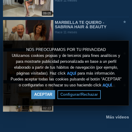
Hace 11 meses
09:05
MARBELLA TE QUIERO -
SABRINA HAIR & BEAUTY
Hace 11 meses
1:18:33
NOS PREOCUPAMOS POR TU PRIVACIDAD
La Masai Blanca
Utilizamos cookies propias y de terceros para fines analíticos y
Hace 11 meses
para mostrarte publicidad personalizada en base a un perfil
elaborado a partir de tus hábitos de navegación (por ejemplo,
páginas visitadas). Haz click
para más información.
AQUÍ
Puedes aceptar todas las cookies pulsando el botón “ACEPTAR”
o configurarlas o rechazar su uso haciendo click
.
AQUÍ
HOTEL LA FONDA MARBELLA
Hace un año
ACEPTAR
Configurar/Rechazar
02:22
Más vídeos