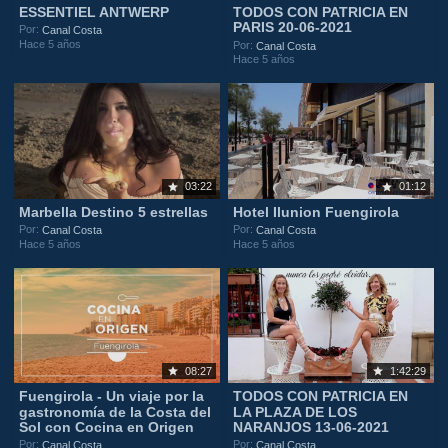
ESSENTIEL ANTWERP
TODOS CON PATRICIA EN
PARIS 20-06-2021
Por:
Canal Costa
Hace 5 años
Por:
Canal Costa
Hace 5 años
03:22
01:12
Marbella Destino 5 estrellas
Hotel Ilunion Fuengirola
Por:
Por:
Canal Costa
Canal Costa
Hace 5 años
Hace 5 años
08:27
1:42:29
Fuengirola - Un viaje por la
TODOS CON PATRICIA EN
gastronomía de la Costa del
LA PLAZA DE LOS
Sol con Cocina en Origen
NARANJOS 13-06-2021
Por:
Por:
Canal Costa
Canal Costa