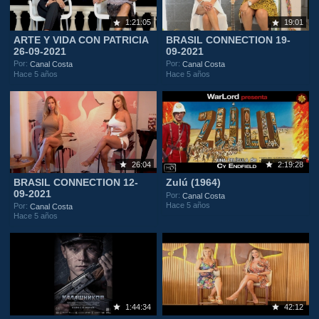
1:21:05
19:01
ARTE Y VIDA CON PATRICIA
BRASIL CONNECTION 19-
26-09-2021
09-2021
Por:
Por:
Canal Costa
Canal Costa
Hace 5 años
Hace 5 años
26:04
2:19:28
BRASIL CONNECTION 12-
Zulú (1964)
09-2021
Por:
Canal Costa
Hace 5 años
Por:
Canal Costa
Hace 5 años
1:44:34
42:12