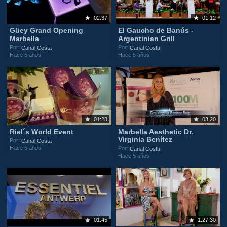
02:37
01:12
Güey Grand Opening
El Gaucho de Banús -
Marbella
Argentinian Grill
Por:
Por:
Canal Costa
Canal Costa
Hace 5 años
Hace 5 años
01:28
03:20
Riel´s World Event
Marbella Aesthetic Dr.
Virginia Benítez
Por:
Canal Costa
Hace 5 años
Por:
Canal Costa
Hace 5 años
01:45
1:27:30