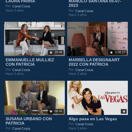
LAURA PARRA
MANOLO SANTANA 05-07-
2023
Por:
Canal Costa
Hace 3 años
Por:
Canal Costa
Hace 3 años
29:46
3:08:27
EMMANUELLE MULLIEZ
MARBELLA DESIGN&ART
CON PATRICIA
2022 CON PATRICIA
Por:
Por:
Canal Costa
Canal Costa
Hace 3 años
Hace 3 años
08:45
SUSANA URBANO CON
Algo pasa en Las Vegas
PATRICIA
Por:
Canal Costa
Hace 3 años
Por:
Canal Costa