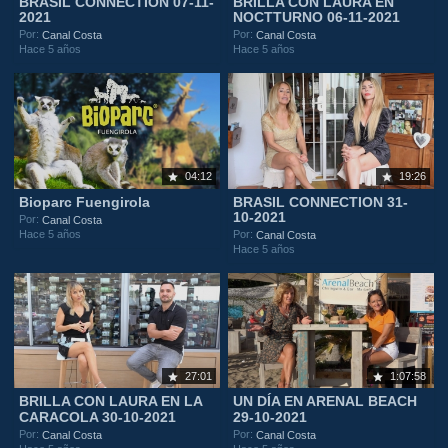
BRASIL CONNECTION 07-11-
BRILLA CON LAURA EN
2021
NOCTTURNO 06-11-2021
Por:
Por:
Canal Costa
Canal Costa
Hace 5 años
Hace 5 años
04:12
19:26
Bioparc Fuengirola
BRASIL CONNECTION 31-
10-2021
Por:
Canal Costa
Hace 5 años
Por:
Canal Costa
Hace 5 años
27:01
1:07:58
BRILLA CON LAURA EN LA
UN DÍA EN ARENAL BEACH
CARACOLA 30-10-2021
29-10-2021
Por:
Por:
Canal Costa
Canal Costa