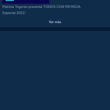
Patricia Togores presenta TODOS CON PATRICIA.
Especial 2021!
En este programa recordamos actuaciones musicales y mucho
Ver más
más!!!
CONTACTO PROGRAMA:
https://www.canalcosta.com/index.php/p/13/contacto-canal-costa-
marbella-tv/
Canales:
TODOS CON PATRICIA
CANAL COSTA TV
Tags:
juan
rodriguez
tv
isa
la
flamenka
costa
del
sol
restaurante
olivia
valere
show
malagaflamenco
fiesta
tourist
destination
spainhotelalojamiento
lujo
luxury
tranquilidad
comida
food
gente
guapa
amor
marbella
hotel
alojamiento
estudios