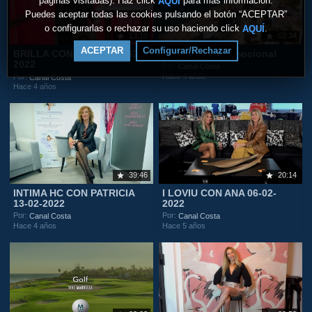
páginas visitadas). Haz click
para más información.
AQUÍ
Puedes aceptar todas las cookies pulsando el botón “ACEPTAR”
o configurarlas o rechazar su uso haciendo click
.
AQUÍ
13:10
03:34
ACEPTAR
Configurar/Rechazar
BRILLA CON LAURA 20-02-
Fuengirola Promocional
2022
Por:
Canal Costa
Hace 4 años
Por:
Canal Costa
Hace 4 años
39:46
20:14
INTIMA HC CON PATRICIA
I LOVIU CON ANA 06-02-
13-02-2022
2022
Por:
Por:
Canal Costa
Canal Costa
Hace 4 años
Hace 5 años