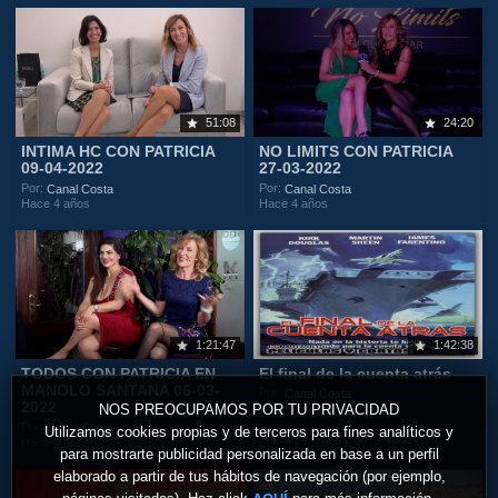
51:08
24:20
INTIMA HC CON PATRICIA
NO LIMITS CON PATRICIA
09-04-2022
27-03-2022
Por:
Por:
Canal Costa
Canal Costa
Hace 4 años
Hace 4 años
1:21:47
1:42:38
TODOS CON PATRICIA EN
El final de la cuenta atrás
MANOLO SANTANA 06-03-
Por:
Canal Costa
2022
NOS PREOCUPAMOS POR TU PRIVACIDAD
Hace 4 años
Por:
Canal Costa
Utilizamos cookies propias y de terceros para fines analíticos y
Hace 4 años
para mostrarte publicidad personalizada en base a un perfil
elaborado a partir de tus hábitos de navegación (por ejemplo,