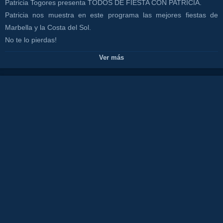
Patricia Togores presenta TODOS DE FIESTA CON PATRICIA.
Patricia nos muestra en este programa las mejores fiestas de
Marbella y la Costa del Sol.
No te lo pierdas!
CONTACTO PROGRAMA: https://cutt.ly/WG4y556
Ver más
#CanalCostaMarbellaTV
Canales:
TODOS CON PATRICIA
MARBELLA
CANAL COSTA TV
Tags:
juan
rodriguez
tv
isa
la
flamenka
costa
del
sol
restaurante
olivia
valere
show
malagaflamenco
fiesta
canal
tourist
destination
spainhotelalojamiento
lujo
luxury
tranquilidad
comida
food
gente
guapa
amor
frio
marbella
hotel
alojamiento
calor