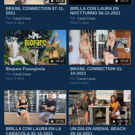
51:16
29:33
BRASIL CONNECTION 07-11-
BRILLA CON LAURA EN
2021
NOCTTURNO 06-11-2021
Por:
Por:
Canal Costa
Canal Costa
Hace 5 años
Hace 5 años
04:12
19:26
Bioparc Fuengirola
BRASIL CONNECTION 31-
10-2021
Por:
Canal Costa
Hace 5 años
Por:
Canal Costa
Hace 5 años
27:01
1:07:58
BRILLA CON LAURA EN LA
UN DÍA EN ARENAL BEACH
CARACOLA 30-10-2021
29-10-2021