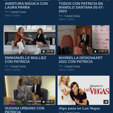
AVENTURA MÁGICA CON
TODOS CON PATRICIA EN
LAURA PARRA
MANOLO SANTANA 05-07-
2023
Por:
Canal Costa
Hace 3 años
Por:
Canal Costa
Hace 3 años
29:46
3:08:27
EMMANUELLE MULLIEZ
MARBELLA DESIGN&ART
CON PATRICIA
2022 CON PATRICIA
Por:
Por:
Canal Costa
Canal Costa
Hace 3 años
Hace 3 años
08:45
SUSANA URBANO CON
Algo pasa en Las Vegas
PATRICIA
Por:
Canal Costa