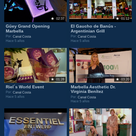
02:37
01:12
Güey Grand Opening
El Gaucho de Banús -
Marbella
Argentinian Grill
Por:
Por:
Canal Costa
Canal Costa
Hace 5 años
Hace 5 años
01:28
03:20
Riel´s World Event
Marbella Aesthetic Dr.
Virginia Benítez
Por:
Canal Costa
Hace 5 años
Por:
Canal Costa
Hace 5 años