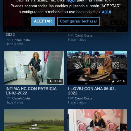
páginas visitadas). Haz click
para más información.
AQUÍ
Puedes aceptar todas las cookies pulsando el botón “ACEPTAR”
o configurarlas o rechazar su uso haciendo click
.
AQUÍ
ACEPTAR
Configurar/Rechazar
13:10
03:34
BRILLA CON LAURA 20-02-
Fuengirola Promocional
2022
Por:
Canal Costa
Hace 4 años
Por:
Canal Costa
Hace 4 años
39:46
20:14
INTIMA HC CON PATRICIA
I LOVIU CON ANA 06-02-
13-02-2022
2022
Por:
Por:
Canal Costa
Canal Costa
Hace 4 años
Hace 5 años