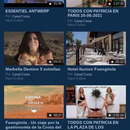
01:45
1:27:30
ESSENTIEL ANTWERP
TODOS CON PATRICIA EN
PARIS 20-06-2021
Por:
Canal Costa
Hace 5 años
Por:
Canal Costa
Hace 5 años
03:22
01:12
Marbella Destino 5 estrellas
Hotel Ilunion Fuengirola
Por:
Por:
Canal Costa
Canal Costa
Hace 5 años
Hace 5 años
08:27
1:42:29
Fuengirola - Un viaje por la
TODOS CON PATRICIA EN
gastronomía de la Costa del
LA PLAZA DE LOS