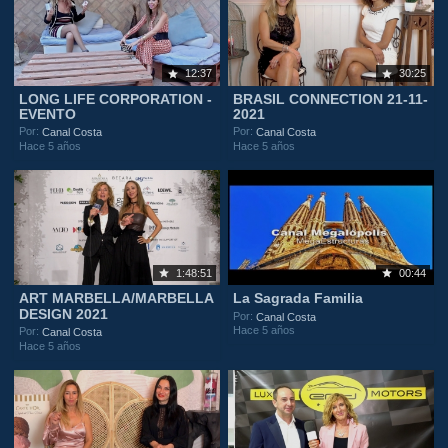
12:37
30:25
LONG LIFE CORPORATION -
BRASIL CONNECTION 21-11-
EVENTO
2021
Por:
Por:
Canal Costa
Canal Costa
Hace 5 años
Hace 5 años
1:48:51
00:44
ART MARBELLA/MARBELLA
La Sagrada Familia
DESIGN 2021
Por:
Canal Costa
Hace 5 años
Por:
Canal Costa
Hace 5 años