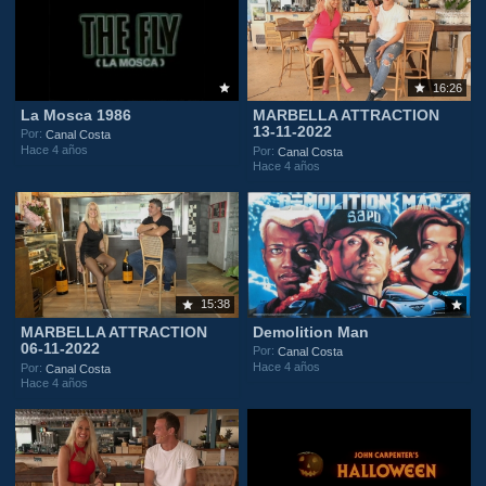
16:26
La Mosca 1986
MARBELLA ATTRACTION
13-11-2022
Por:
Canal Costa
Hace 4 años
Por:
Canal Costa
Hace 4 años
15:38
MARBELLA ATTRACTION
Demolition Man
06-11-2022
Por:
Canal Costa
Hace 4 años
Por:
Canal Costa
Hace 4 años