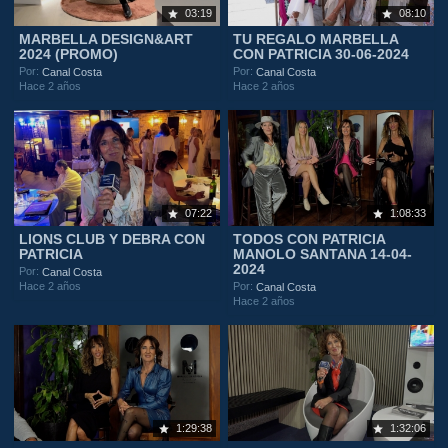
03:19
08:10
MARBELLA DESIGN&ART
TU REGALO MARBELLA
2024 (PROMO)
CON PATRICIA 30-06-2024
Por:
Por:
Canal Costa
Canal Costa
Hace 2 años
Hace 2 años
07:22
1:08:33
LIONS CLUB Y DEBRA CON
TODOS CON PATRICIA
PATRICIA
MANOLO SANTANA 14-04-
2024
Por:
Canal Costa
Hace 2 años
Por:
Canal Costa
Hace 2 años
1:29:38
1:32:06