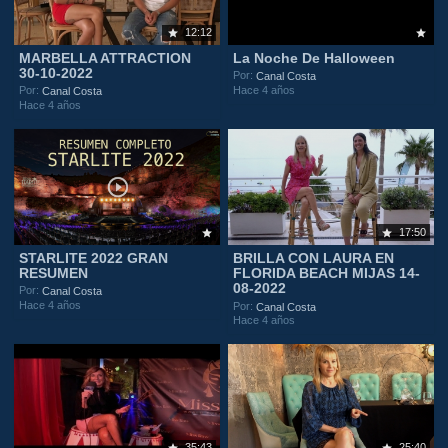
12:12
MARBELLA ATTRACTION
La Noche De Halloween
30-10-2022
Por:
Canal Costa
Hace 4 años
Por:
Canal Costa
Hace 4 años
17:50
STARLITE 2022 GRAN
BRILLA CON LAURA EN
RESUMEN
FLORIDA BEACH MIJAS 14-
08-2022
Por:
Canal Costa
Hace 4 años
Por:
Canal Costa
Hace 4 años
35:43
25:40