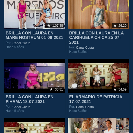
1:07:38
26:20
BRILLA CON LAURA EN
BRILLA CON LAURA EN LA
MARE NOSTRUM 01-08-2021
CARIHUELA CHICA 25-07-
2021
Por:
Canal Costa
Hace 5 años
Por:
Canal Costa
Hace 5 años
33:51
34:59
BRILLA CON LAURA EN
EL ARMARIO DE PATRICIA
PIHAMA 18-07-2021
17-07-2021
Por:
Por:
Canal Costa
Canal Costa
Hace 5 años
Hace 5 años