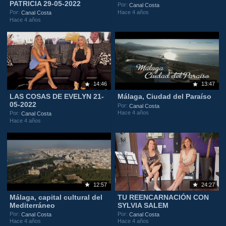
PATRICIA 29-05-2022
Por:
Canal Costa
Hace 4 años
Por:
Canal Costa
Hace 4 años
14:46
13:47
LAS COSAS DE EVELYN 21-
Málaga, Ciudad del Paraíso
05-2022
Por:
Canal Costa
Hace 4 años
Por:
Canal Costa
Hace 4 años
12:57
24:27
Málaga, capital cultural del
TU REENCARNACIÓN CON
Mediterráneo
SYLVIA SALEM
Por:
Por:
Canal Costa
Canal Costa
Hace 4 años
Hace 4 años