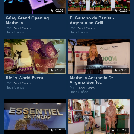
02:37
01:12
Güey Grand Opening
El Gaucho de Banús -
Marbella
Argentinian Grill
Por:
Por:
Canal Costa
Canal Costa
Hace 5 años
Hace 5 años
01:28
03:20
Riel´s World Event
Marbella Aesthetic Dr.
Virginia Benítez
Por:
Canal Costa
Hace 5 años
Por:
Canal Costa
Hace 5 años
01:45
1:27:30