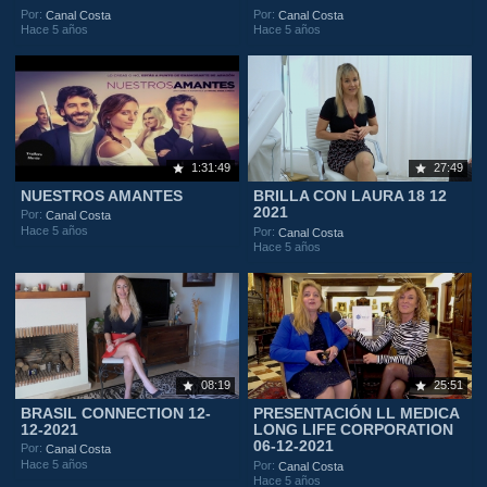
Por:
Por:
Canal Costa
Canal Costa
Hace 5 años
Hace 5 años
1:31:49
27:49
NUESTROS AMANTES
BRILLA CON LAURA 18 12
2021
Por:
Canal Costa
Hace 5 años
Por:
Canal Costa
Hace 5 años
08:19
25:51
BRASIL CONNECTION 12-
PRESENTACIÓN LL MEDICA
12-2021
LONG LIFE CORPORATION
06-12-2021
Por:
Canal Costa
Hace 5 años
Por:
Canal Costa
Hace 5 años