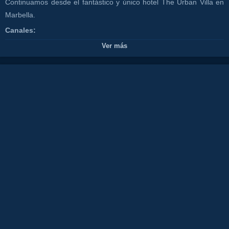
Continuamos desde el fantástico y único hotel The Urban Villa en
Marbella.
Canales:
MARBELLA TE QUIERO
Ver más
CANAL COSTA TV
Tags:
oscar
horacio
juan
rodriguez
tv
isa
la
flamenka
costa
del
sol
restaurante
olivia
valere
show
malagaflamenco
fiesta
canal
tourist
destination
spainhotelalojamiento
lujo
luxury
tranquilidad
comida
food
gente
guapa
amor
frio
marbella