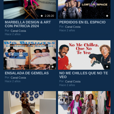
2:26:20
MARBELLA DESIGN & ART
PERDIDOS EN EL ESPACIO
CON PATRICIA 2024
Por:
Canal Costa
Hace 2 años
Por:
Canal Costa
Hace 2 años
ENSALADA DE GEMELAS
NO ME CHILLES QUE NO TE
VEO
Por:
Canal Costa
Hace 2 años
Por:
Canal Costa
Hace 2 años