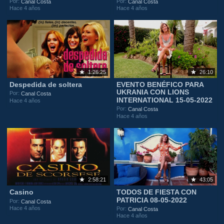
Por:
Por:
Canal Costa
Canal Costa
Hace 4 años
Hace 4 años
1:26:25
26:10
Despedida de soltera
EVENTO BENÉFICO PARA
UKRANIA CON LIONS
Por:
Canal Costa
INTERNATIONAL 15-05-2022
Hace 4 años
Por:
Canal Costa
Hace 4 años
2:58:21
43:05
Casino
TODOS DE FIESTA CON
PATRICIA 08-05-2022
Por:
Canal Costa
Hace 4 años
Por:
Canal Costa
Hace 4 años