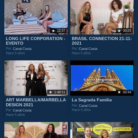
12:37
30:25
LONG LIFE CORPORATION -
BRASIL CONNECTION 21-11-
EVENTO
2021
Por:
Por:
Canal Costa
Canal Costa
Hace 5 años
Hace 5 años
1:48:51
00:44
ART MARBELLA/MARBELLA
La Sagrada Familia
DESIGN 2021
Por:
Canal Costa
Hace 5 años
Por:
Canal Costa
Hace 5 años