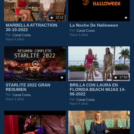
12:12
MARBELLA ATTRACTION
La Noche De Halloween
30-10-2022
Por:
Canal Costa
Hace 4 años
Por:
Canal Costa
Hace 4 años
17:50
STARLITE 2022 GRAN
BRILLA CON LAURA EN
RESUMEN
FLORIDA BEACH MIJAS 14-
08-2022
Por:
Canal Costa
Hace 4 años
Por:
Canal Costa
Hace 4 años