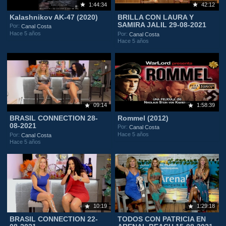
1:44:34
42:12
Kalashnikov AK-47 (2020)
BRILLA CON LAURA Y
SAMIRA JALIL 29-08-2021
Por:
Canal Costa
Hace 5 años
Por:
Canal Costa
Hace 5 años
09:14
1:58:39
BRASIL CONNECTION 28-
Rommel (2012)
08-2021
Por:
Canal Costa
Hace 5 años
Por:
Canal Costa
Hace 5 años
10:19
1:29:18
BRASIL CONNECTION 22-
TODOS CON PATRICIA EN