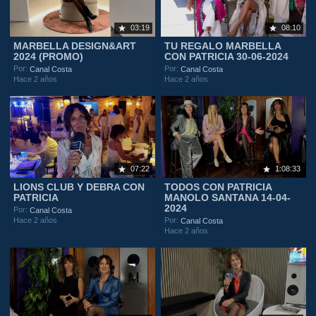
03:19
08:10
MARBELLA DESIGN&ART
TU REGALO MARBELLA
2024 (PROMO)
CON PATRICIA 30-06-2024
Por:
Por:
Canal Costa
Canal Costa
Hace 2 años
Hace 2 años
07:22
1:08:33
LIONS CLUB Y DEBRA CON
TODOS CON PATRICIA
PATRICIA
MANOLO SANTANA 14-04-
2024
Por:
Canal Costa
Hace 2 años
Por:
Canal Costa
Hace 2 años