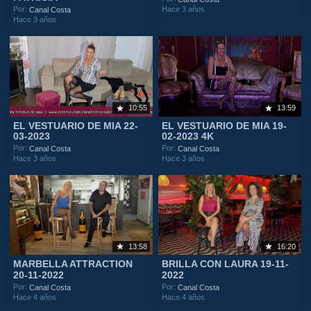
Hace 3 años
Por:
Canal Costa
Hace 3 años
10:55
13:59
EL VESTUARIO DE MIA 22-
EL VESTUARIO DE MIA 19-
03-2023
02-2023 4K
Por:
Por:
Canal Costa
Canal Costa
Hace 3 años
Hace 3 años
13:58
16:20
MARBELLA ATTRACTION
BRILLA CON LAURA 19-11-
20-11-2022
2022
Por:
Por:
Canal Costa
Canal Costa
Hace 4 años
Hace 4 años