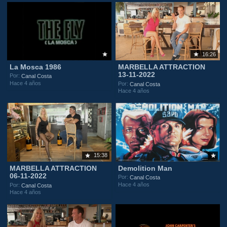
16:26
La Mosca 1986
MARBELLA ATTRACTION
13-11-2022
Por:
Canal Costa
Hace 4 años
Por:
Canal Costa
Hace 4 años
15:38
MARBELLA ATTRACTION
Demolition Man
06-11-2022
Por:
Canal Costa
Hace 4 años
Por:
Canal Costa
Hace 4 años