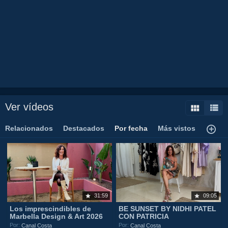
Ver vídeos
Relacionados
Destacados
Por fecha
Más vistos
31:59
09:05
Los imprescindibles de
BE SUNSET BY NIDHI PATEL
Marbella Design & Art 2026
CON PATRICIA
Por:
Por:
Canal Costa
Canal Costa