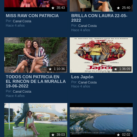
35:43
25:40
MISS RAW CON PATRICIA
BRILLA CON LAURA 22-05-
2022
Por:
Canal Costa
Hace 4 años
Por:
Canal Costa
Hace 4 años
1:10:36
1:36:09
TODOS CON PATRICIA EN
Los Japón
EL RINCÓN DE LA MURALLA
Por:
Canal Costa
19-06-2022
Hace 4 años
Por:
Canal Costa
Hace 4 años
39:03
02:02