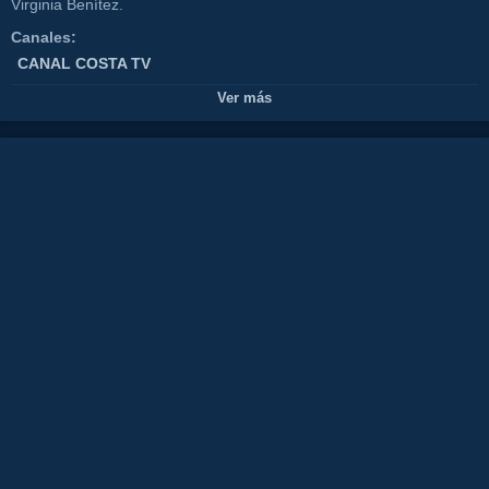
Virginia Benítez.
Canales:
CANAL COSTA TV
Tags:
Ver más
costa
tv
del
sol
restaurante
olivia
valere
magazine
marbella
nikki
beach
ocean
club
fiesta
party
turismo
tourisme
show
malagaflamenco
canal
spainhotelalojamiento
lujo
luxury
tranquilidad
comida
food
gente
guapa
teatro
goya
oscar
horacio
juan