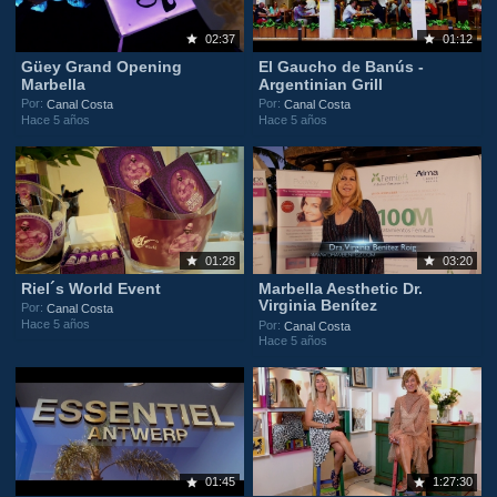
02:37
01:12
Güey Grand Opening
El Gaucho de Banús -
Marbella
Argentinian Grill
Por:
Por:
Canal Costa
Canal Costa
Hace 5 años
Hace 5 años
01:28
03:20
Riel´s World Event
Marbella Aesthetic Dr.
Virginia Benítez
Por:
Canal Costa
Hace 5 años
Por:
Canal Costa
Hace 5 años
01:45
1:27:30