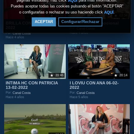
páginas visitadas). Haz click
para más información.
AQUÍ
Puedes aceptar todas las cookies pulsando el botón “ACEPTAR”
o configurarlas o rechazar su uso haciendo click
.
AQUÍ
13:10
03:34
ACEPTAR
Configurar/Rechazar
BRILLA CON LAURA 20-02-
Fuengirola Promocional
2022
Por:
Canal Costa
Hace 4 años
Por:
Canal Costa
Hace 4 años
39:46
20:14
INTIMA HC CON PATRICIA
I LOVIU CON ANA 06-02-
13-02-2022
2022
Por:
Por:
Canal Costa
Canal Costa
Hace 4 años
Hace 5 años