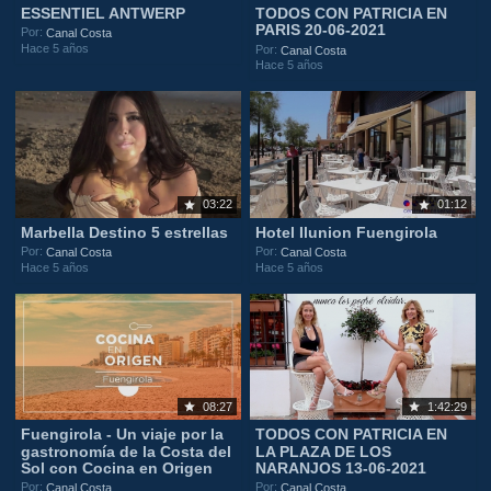
ESSENTIEL ANTWERP
TODOS CON PATRICIA EN
PARIS 20-06-2021
Por:
Canal Costa
Hace 5 años
Por:
Canal Costa
Hace 5 años
03:22
01:12
Marbella Destino 5 estrellas
Hotel Ilunion Fuengirola
Por:
Por:
Canal Costa
Canal Costa
Hace 5 años
Hace 5 años
08:27
1:42:29
Fuengirola - Un viaje por la
TODOS CON PATRICIA EN
gastronomía de la Costa del
LA PLAZA DE LOS
Sol con Cocina en Origen
NARANJOS 13-06-2021
Por:
Por:
Canal Costa
Canal Costa