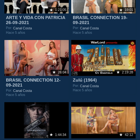
1:21:05
19:01
ARTE Y VIDA CON PATRICIA
BRASIL CONNECTION 19-
26-09-2021
09-2021
Por:
Por:
Canal Costa
Canal Costa
Hace 5 años
Hace 5 años
26:04
2:19:28
BRASIL CONNECTION 12-
Zulú (1964)
09-2021
Por:
Canal Costa
Hace 5 años
Por:
Canal Costa
Hace 5 años
1:44:34
42:12