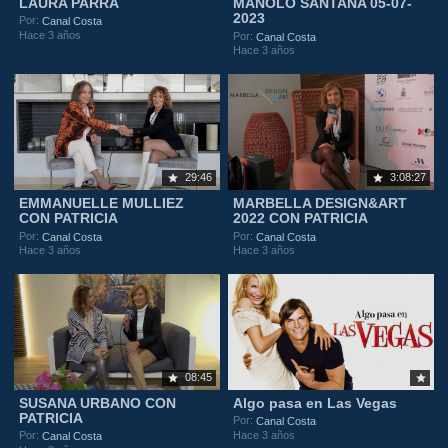
LAURA PARRA
MANOLO SANTANA 05-07-
2023
Por:
Canal Costa
Hace 3 años
Por:
Canal Costa
Hace 3 años
29:46
3:08:27
EMMANUELLE MULLIEZ
MARBELLA DESIGN&ART
CON PATRICIA
2022 CON PATRICIA
Por:
Por:
Canal Costa
Canal Costa
Hace 3 años
Hace 3 años
08:45
SUSANA URBANO CON
Algo pasa en Las Vegas
PATRICIA
Por:
Canal Costa
Hace 3 años
Por:
Canal Costa