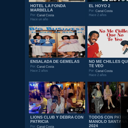
HOTEL LA FONDA
EL HOYO 2
MARBELLA
Por:
Canal Costa
Hace 2 años
Por:
Canal Costa
Hace un año
ENSALADA DE GEMELAS
NO ME CHILLES QU
TE VEO
Por:
Canal Costa
Hace 2 años
Por:
Canal Costa
Hace 2 años
07:22
LIONS CLUB Y DEBRA CON
TODOS CON PATRIC
PATRICIA
MANOLO SANTANA 1
2024
Por:
Canal Costa