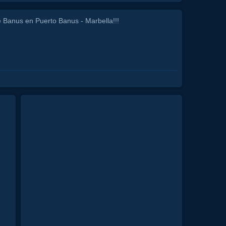
Banus en Puerto Banus - Marbella!!!
enco
fiesta
canal
tourist
destination