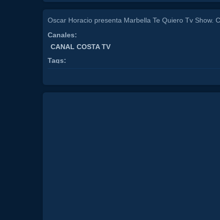
Oscar Horacio presenta Marbella Te Quiero Tv Show. 
Canales:
CANAL COSTA TV
Tags:
oscar
horacio
juan
rodriguez
tv
isa
la
flamen
spainhotelalojamiento
lujo
luxury
tranquilidad