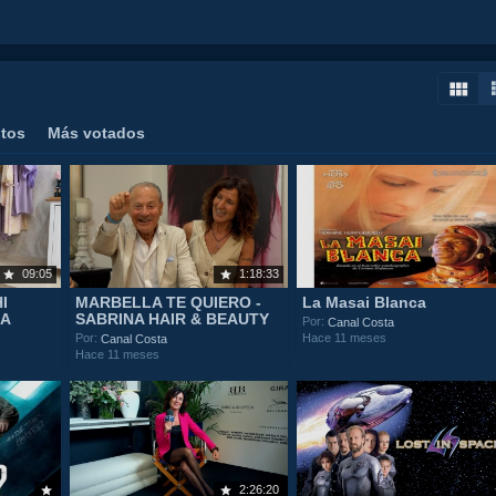
stos
Más votados
09:05
1:18:33
I
MARBELLA TE QUIERO -
La Masai Blanca
IA
SABRINA HAIR & BEAUTY
Por:
Canal Costa
Hace 11 meses
Por:
Canal Costa
Hace 11 meses
2:26:20