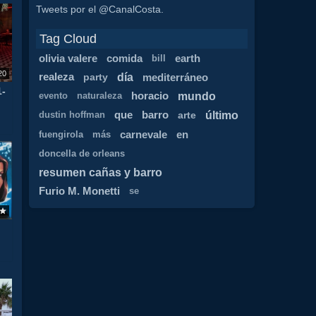
Tweets por el @CanalCosta.
Tag Cloud
olivia valere
comida
earth
bill
20
día
realeza
party
mediterráneo
1-
mundo
horacio
evento
naturaleza
último
que
barro
arte
dustin hoffman
carnevale
en
fuengirola
más
doncella de orleans
resumen cañas y barro
Furio M. Monetti
se