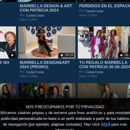
MARBELLA DESIGN & ART
PERDIDOS EN EL ESPACI
CON PATRICIA 2024
Por:
Canal Costa
Hace 2 años
Por:
Canal Costa
Hace 2 años
03:19
08:
E NO
MARBELLA DESIGN&ART
TU REGALO MARBELLA
2024 (PROMO)
CON PATRICIA 30-06-202
Por:
Por:
Canal Costa
Canal Costa
Hace 2 años
Hace 2 años
NOS PREOCUPAMOS POR TU PRIVACIDAD
1:08:33
1:29:38
1:32:
Utilizamos cookies propias y de terceros para fines analíticos y para mostrart
publicidad personalizada en base a un perfil elaborado a partir de tus hábitos
IA
TODOS CON PATRICIA
MARBELLA DESIGN&ART
4-04-
MANOLO SANTANA 31-03-
2023 CON PATRICIA
de navegación (por ejemplo, páginas visitadas). Haz click
para más
AQUÍ
2024
Por:
Canal Costa