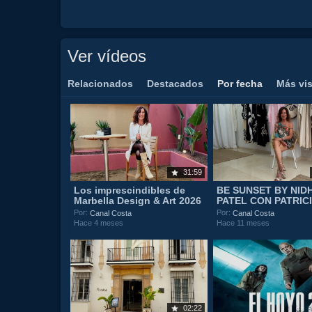
Ver vídeos
Relacionados
Destacados
Por fecha
Más vi
31:59
Los imprescindibles de
BE SUNSET BY NIDH
Marbella Design & Art 2026
PATEL CON PATRIC
Por:
Por:
Canal Costa
Canal Costa
Hace 4 meses
Hace 11 meses
02:22