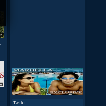
37
N
-
Twitter