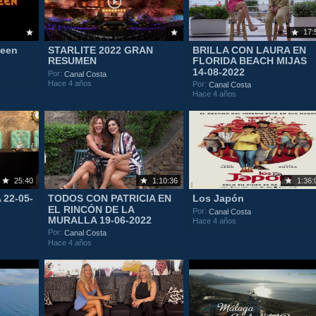
17:
ween
STARLITE 2022 GRAN
BRILLA CON LAURA EN
RESUMEN
FLORIDA BEACH MIJAS
14-08-2022
Por:
Canal Costa
Hace 4 años
Por:
Canal Costa
Hace 4 años
25:40
1:10:36
1:36:
22-05-
TODOS CON PATRICIA EN
Los Japón
EL RINCÓN DE LA
Por:
Canal Costa
MURALLA 19-06-2022
Hace 4 años
Por:
Canal Costa
Hace 4 años