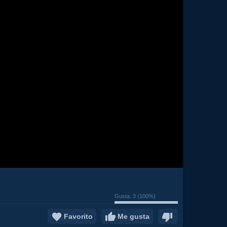
Gusta:
3
(
100
%)
Favorito
Me gusta