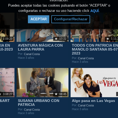
información.
Hace 3 años
Por:
Canal Costa
Puedes aceptar todas las cookies pulsando el botón “ACEPTAR” o
Hace 2 años
configurarlas o rechazar su uso haciendo click
.
AQUÍ
ACEPTAR
Configurar/Rechazar
13:22
1:11:
1:09:23
IA EN
AVENTURA MÁGICA CON
TODOS CON PATRICIA E
10-2023
LAURA PARRA
MANOLO SANTANA 05-07
2023
Por:
Canal Costa
Hace 3 años
Por:
Canal Costa
Hace 3 años
3:08:27
08:45
N&ART
SUSANA URBANO CON
Algo pasa en Las Vegas
PATRICIA
Por:
Canal Costa
Hace 3 años
Por:
Canal Costa
Hace 3 años