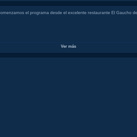
Comenzamos el programa desde el excelente restaurante El Gaucho de 
ka
costa
del
sol
restaurante
olivia
valere
show
malagaflam
Ver más
comida
food
gente
guapa
amor
frio